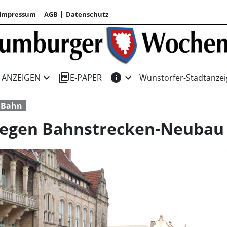
Impressum
AGB
Datenschutz
expand_more
picture_as_pdf
info
expand_more
ANZEIGEN
E-PAPER
Wunstorfer-Stadtanzei
Bahn
gegen Bahnstrecken-Neubau