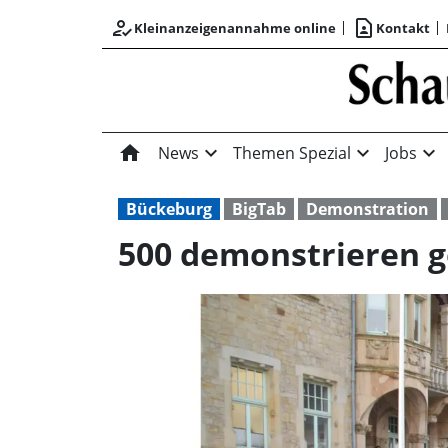
how_to_reg
contact_page
Kleinanzeigenannahme online
Kontakt
home
expand_more
expand_more
expand_more
News
Themen Spezial
Jobs
Bückeburg
BigTab
Demonstration
500 demonstrieren 