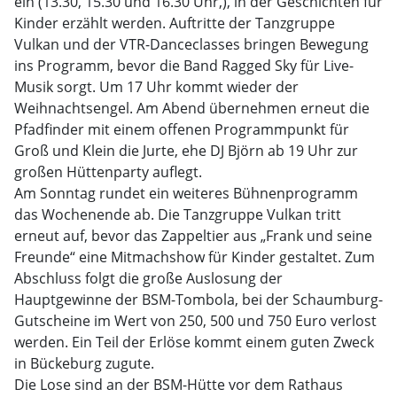
ein (13.30, 15.30 und 16.30 Uhr,), in der Geschichten für
Kinder erzählt werden. Auftritte der Tanzgruppe
Vulkan und der VTR-Danceclasses bringen Bewegung
ins Programm, bevor die Band Ragged Sky für Live-
Musik sorgt. Um 17 Uhr kommt wieder der
Weihnachtsengel. Am Abend übernehmen erneut die
Pfadfinder mit einem offenen Programmpunkt für
Groß und Klein die Jurte, ehe DJ Björn ab 19 Uhr zur
großen Hüttenparty auflegt.
Am Sonntag rundet ein weiteres Bühnenprogramm
das Wochenende ab. Die Tanzgruppe Vulkan tritt
erneut auf, bevor das Zappeltier aus „Frank und seine
Freunde“ eine Mitmachshow für Kinder gestaltet. Zum
Abschluss folgt die große Auslosung der
Hauptgewinne der BSM-Tombola, bei der Schaumburg-
Gutscheine im Wert von 250, 500 und 750 Euro verlost
werden. Ein Teil der Erlöse kommt einem guten Zweck
in Bückeburg zugute.
Die Lose sind an der BSM-Hütte vor dem Rathaus