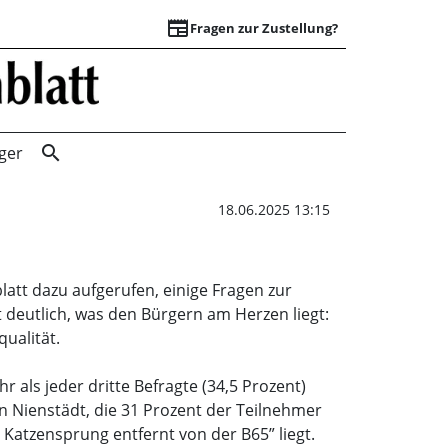
newspaper
Fragen zur Zustellung?
Der Bückeberg und
search
ger
18.06.2025 13:15
tt dazu aufgerufen, einige Fragen zur
 deutlich, was den Bürgern am Herzen liegt:
ualität.
 als jeder dritte Befragte (34,5 Prozent)
in Nienstädt, die 31 Prozent der Teilnehmer
 Katzensprung entfernt von der B65” liegt.