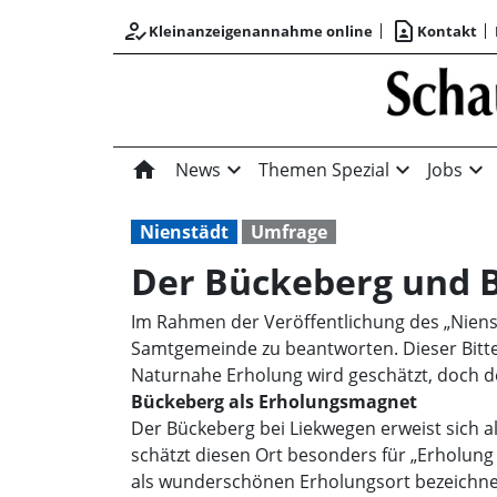
how_to_reg
contact_page
Kleinanzeigenannahme online
Kontakt
home
expand_more
expand_more
expand_more
News
Themen Spezial
Jobs
Nienstädt
Umfrage
Der Bückeberg und B
Im Rahmen der Veröffentlichung des „Niens
Samtgemeinde zu beantworten. Dieser Bitte 
Naturnahe Erholung wird geschätzt, doch de
Bückeberg als Erholungsmagnet
Der Bückeberg bei Liekwegen erweist sich als
schätzt diesen Ort besonders für „Erholung 
als wunderschönen Erholungsort bezeichnen -