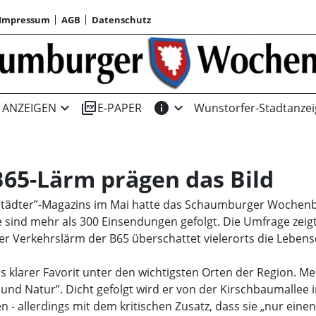
Impressum
AGB
Datenschutz
expand_more
picture_as_pdf
info
expand_more
ANZEIGEN
E-PAPER
Wunstorfer-Stadtanzei
65-Lärm prägen das Bild
tädter”-Magazins im Mai hatte das Schaumburger Wochenbla
sind mehr als 300 Einsendungen gefolgt. Die Umfrage zeigt
r Verkehrslärm der B65 überschattet vielerorts die Lebensq
 klarer Favorit unter den wichtigsten Orten der Region. Mehr
und Natur”. Dicht gefolgt wird er von der Kirschbaumallee 
 allerdings mit dem kritischen Zusatz, dass sie „nur einen