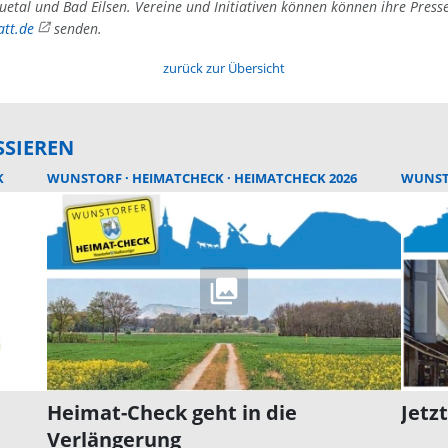
uetal und Bad Eilsen. Vereine und Initiativen können können ihre Press
tt.de
senden.
zurück zur Übersicht
SSIEREN
K
WUNSTORF
HEIMATCHECK
HEIMATCHECK 2026
WUNS
Heimat-Check geht in die
Jetz
Verlängerung