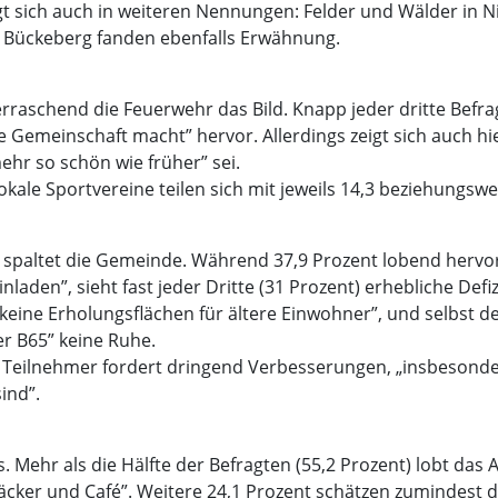
 sich auch in weiteren Nennungen: Felder und Wälder in Ni
m Bückeberg fanden ebenfalls Erwähnung.
rraschend die Feuerwehr das Bild. Knapp jeder dritte Befrag
 die Gemeinschaft macht” hervor. Allerdings zeigt sich auch h
ehr so schön wie früher” sei.
le Sportvereine teilen sich mit jeweils 14,3 beziehungswei
 spaltet die Gemeinde. Während 37,9 Prozent lobend hervor
den”, sieht fast jeder Dritte (31 Prozent) erhebliche Defizi
 keine Erholungsflächen für ältere Einwohner”, und selbst d
r B65” keine Ruhe.
 Ein Teilnehmer fordert dringend Verbesserungen, „insbeson
sind”.
aus. Mehr als die Hälfte der Befragten (55,2 Prozent) lobt das
cker und Café”. Weitere 24,1 Prozent schätzen zumindest d