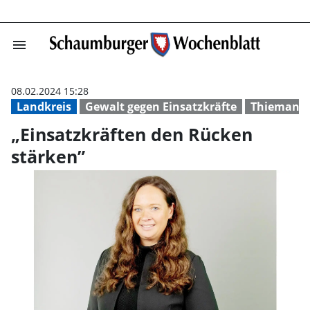
menu
„Einsatzkräften
08.02.2024 15:28
Landkreis
Gewalt gegen Einsatzkräfte
Thiemann
„Einsatzkräften den Rücken
stärken”