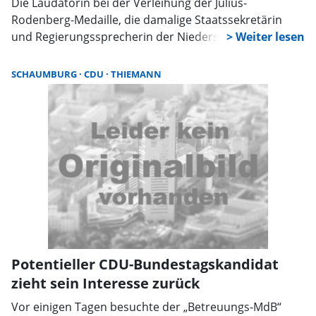
Die Laudatorin bei der Verleihung der Julius-
Rodenberg-Medaille, die damalige Staatssekretärin
und Regierungssprecherin der Niedersächsischen
Landesregierung Anke Pörksen, hatte die Preisträger
zu einem Besuch in den niedersächsischen Landtag –
SCHAUMBURG
CDU
THIEMANN
in das niedersächsische Herz der parlamentarischen
Demokratie – eingeladen.
Potentieller CDU-Bundestagskandidat
zieht sein Interesse zurück
Vor einigen Tagen besuchte der „Betreuungs-MdB“