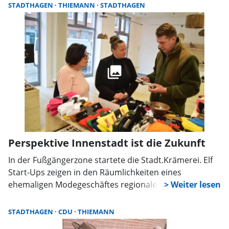
suchte sie auch das Gespräch mit der
STADTHAGEN
THIEMANN
STADTHAGEN
Staatsanwaltschaft Bückeburg, um das Bewusstsein für
die Problematik zu schärfen.
Perspektive Innenstadt ist die Zukunft
In der Fußgängerzone startete die Stadt.Krämerei. Elf
Start-Ups zeigen in den Räumlichkeiten eines
ehemaligen Modegeschäftes regionale Produkte. In
einer Kooperation mit der Paritätischen Lebenshilfe
arbeiten Bewohner vom Ostring im Verkauf (wir
STADTHAGEN
CDU
THIEMANN
berichteten). Da die Landtagsabgeordnete Colette