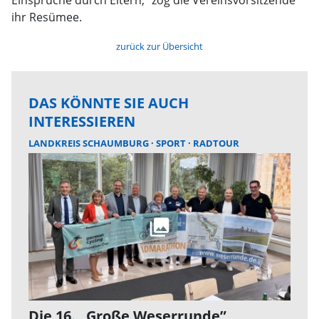
Einsprüche durch Eltern,“ zog die Vereinsvorsitzende
ihr Resümee.
zurück zur Übersicht
DAS KÖNNTE SIE AUCH
INTERESSIEREN
LANDKREIS SCHAUMBURG
SPORT
RADTOUR
Die 16. „Große Weserrunde”