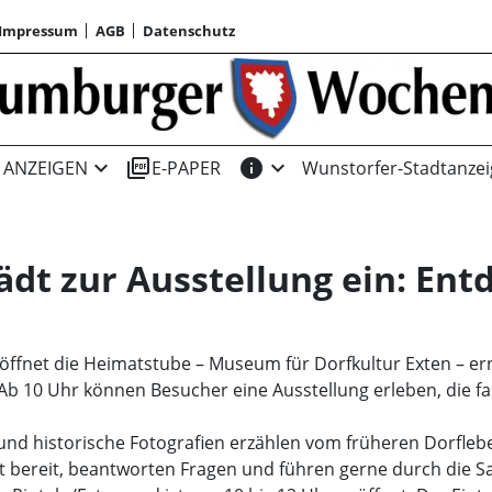
Impressum
AGB
Datenschutz
expand_more
picture_as_pdf
info
expand_more
ANZEIGEN
E-PAPER
Wunstorfer-Stadtanzei
dt zur Ausstellung ein: Entd
fnet die Heimatstube – Museum für Dorfkultur Exten – erne
Ab 10 Uhr können Besucher eine Ausstellung erleben, die fa
und historische Fotografien erzählen vom früheren Dorfleb
rt bereit, beantworten Fragen und führen gerne durch die 