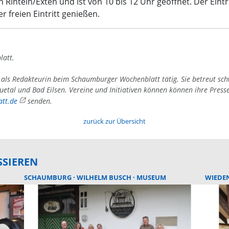
 Rinteln/Exten und ist von 10 bis 12 Uhr geöffnet. Der Eint
 freien Eintritt genießen.
latt.
4 als Redakteurin beim Schaumburger Wochenblatt tätig. Sie betreut sc
uetal und Bad Eilsen. Vereine und Initiativen können können ihre Press
tt.de
senden.
zurück zur Übersicht
SSIEREN
SCHAUMBURG
WILHELM BUSCH
MUSEUM
WIEDE