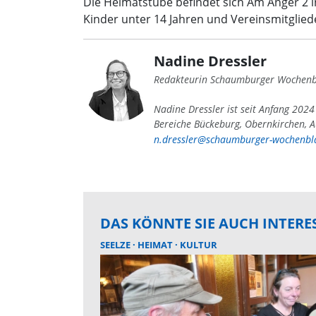
Die Heimatstube befindet sich Am Anger 2 in
Kinder unter 14 Jahren und Vereinsmitglieder
Nadine Dressler
Redakteurin Schaumburger Wochenb
Nadine Dressler ist seit Anfang 202
Bereiche Bückeburg, Obernkirchen, A
n.dressler@schaumburger-wochenbla
DAS KÖNNTE SIE AUCH INTERE
SEELZE
HEIMAT
KULTUR