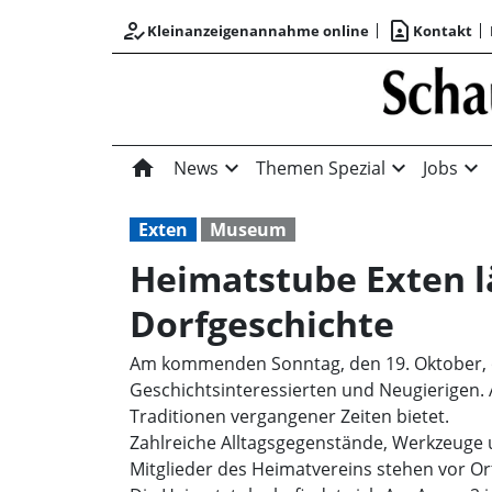
how_to_reg
contact_page
Kleinanzeigenannahme online
Kontakt
home
expand_more
expand_more
expand_more
News
Themen Spezial
Jobs
Exten
Museum
Heimatstube Exten lä
Dorfgeschichte
Am kommenden Sonntag, den 19. Oktober, öf
Geschichtsinteressierten und Neugierigen. 
Traditionen vergangener Zeiten bietet.
Zahlreiche Alltagsgegenstände, Werkzeuge 
Mitglieder des Heimatvereins stehen vor O