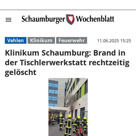
menu
Klinikum Schaum
Vehlen
Klinikum
Feuerwehr
11.06.2025 15:25
Klinikum Schaumburg: Brand in
der Tischlerwerkstatt rechtzeitig
gelöscht