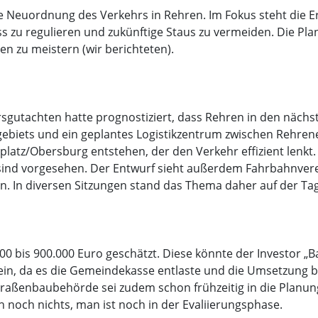
 Neuordnung des Verkehrs in Rehren. Im Fokus steht die E
 zu regulieren und zukünftige Staus zu vermeiden. Die Plan
n zu meistern (wir berichteten).
gutachten hatte prognostiziert, dass Rehren in den nächst
ebiets und ein geplantes Logistikzentrum zwischen Rehren
platz/Obersburg entstehen, der den Verkehr effizient lenkt.
 sind vorgesehen. Der Entwurf sieht außerdem Fahrbahnve
en. In diversen Sitzungen stand das Thema daher auf der T
00 bis 900.000 Euro geschätzt. Diese könnte der Investor „B
ein, da es die Gemeindekasse entlaste und die Umsetzung 
Straßenbaubehörde sei zudem schon frühzeitig in die Plan
ch noch nichts, man ist noch in der Evaliierungsphase.