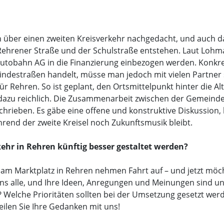
 über einen zweiten Kreisverkehr nachgedacht, und auch da
ehrener Straße und der Schulstraße entstehen. Laut Lohma
utobahn AG in die Finanzierung einbezogen werden. Konk
indestraßen handelt, müsse man jedoch mit vielen Partner
r Rehren. So ist geplant, den Ortsmittelpunkt hinter die Alt
s dazu reichlich. Die Zusammenarbeit zwischen der Gemein
beschrieben. Es gäbe eine offene und konstruktive Diskussion
ährend der zweite Kreisel noch Zukunftsmusik bleibt.
rkehr in Rehren künftig besser gestaltet werden?
am Marktplatz in Rehren nehmen Fahrt auf – und jetzt möcht
ns alle, und Ihre Ideen, Anregungen und Meinungen sind uns w
? Welche Prioritäten sollten bei der Umsetzung gesetzt wer
eilen Sie Ihre Gedanken mit uns!