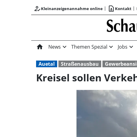
how_to_reg
contact_page
Kleinanzeigenannahme online
Kontakt
home
expand_more
expand_more
expand_more
News
Themen Spezial
Jobs
Auetal
Straßenausbau
Gewerbeansi
Kreisel sollen Verke