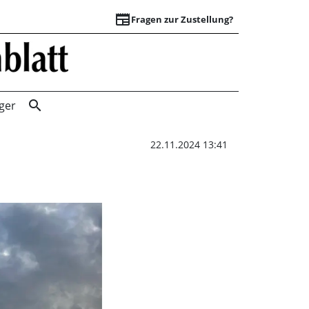
newspaper
Fragen zur Zustellung?
Kreisel sollen Ve
search
ger
22.11.2024 13:41