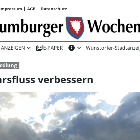
Impressum
AGB
Datenschutz
expand_more
picture_as_pdf
info
expand_more
ANZEIGEN
E-PAPER
Wunstorfer-Stadtanzei
edlung
hrsfluss verbessern