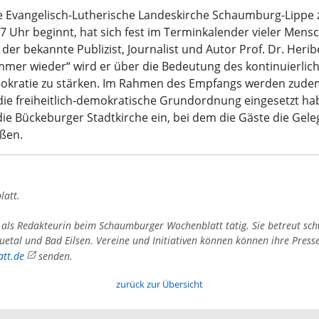
e Evangelisch-Lutherische Landeskirche Schaumburg-Lippe 
 17 Uhr beginnt, hat sich fest im Terminkalender vieler M
r der bekannte Publizist, Journalist und Autor Prof. Dr. Heri
mmer wieder“ wird er über die Bedeutung des kontinuierli
Demokratie zu stärken. Im Rahmen des Empfangs werden zude
ie freiheitlich-demokratische Grundordnung eingesetzt hab
e Bückeburger Stadtkirche ein, bei dem die Gäste die Gel
ßen.
latt.
4 als Redakteurin beim Schaumburger Wochenblatt tätig. Sie betreut sc
uetal und Bad Eilsen. Vereine und Initiativen können können ihre Press
tt.de
senden.
zurück zur Übersicht