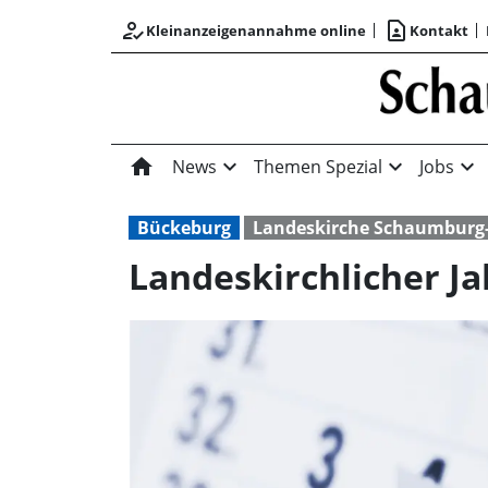
how_to_reg
contact_page
Kleinanzeigenannahme online
Kontakt
home
expand_more
expand_more
expand_more
News
Themen Spezial
Jobs
Bückeburg
Landeskirche Schaumburg-
Landeskirchlicher J