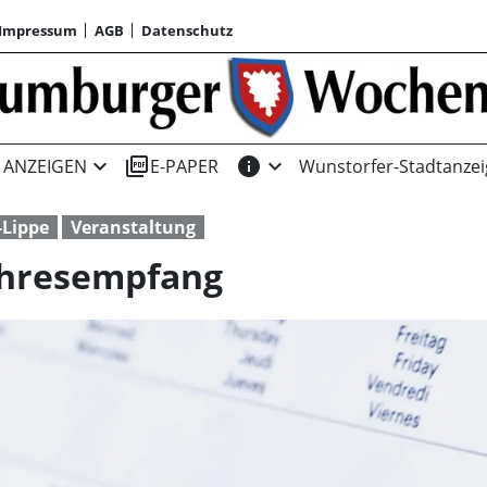
Impressum
AGB
Datenschutz
expand_more
picture_as_pdf
info
expand_more
ANZEIGEN
E-PAPER
Wunstorfer-Stadtanzei
Lippe
Veranstaltung
ahresempfang