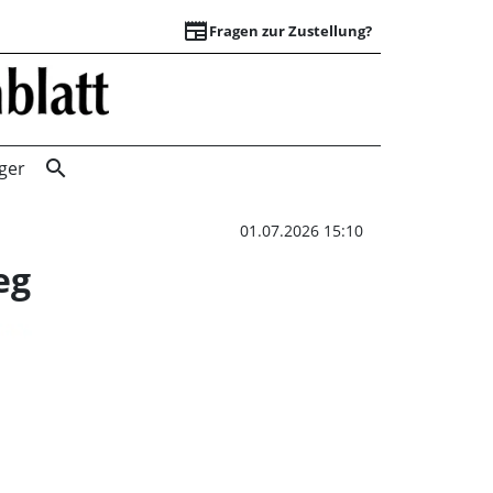
newspaper
Fragen zur Zustellung?
Sanierung von Kan
search
ger
01.07.2026 15:10
eg