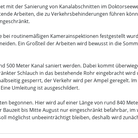
tet mit der Sanierung von Kanalabschnitten im Doktorseeweg 
itende Arbeiten, die zu Verkehrsbehinderungen führen könn
ingeschränkt.
ei routinemäßigen Kamerainspektionen festgestellt wurden. 
iden. Ein Großteil der Arbeiten wird bewusst in die Somme
und 500 Meter Kanal saniert werden. Dabei kommt überwieg
ränkter Schlauch in das bestehende Rohr eingebracht wird un
albseitig gesperrt, der Verkehr wird per Ampel geregelt. 
 Eine Umleitung ist ausgeschildert.
iten begonnen. Hier wird auf einer Länge von rund 840 Mete
r Bauzeit bis Mitte August nur eingeschränkt befahrbar, im 
ll möglichst unbeeinträchtigt bleiben, deshalb wird zunäc