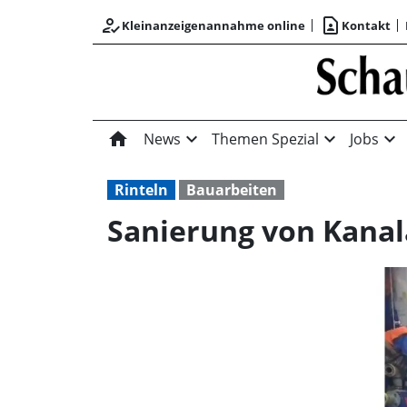
how_to_reg
contact_page
Kleinanzeigenannahme online
Kontakt
home
expand_more
expand_more
expand_more
News
Themen Spezial
Jobs
Rinteln
Bauarbeiten
Sanierung von Kana