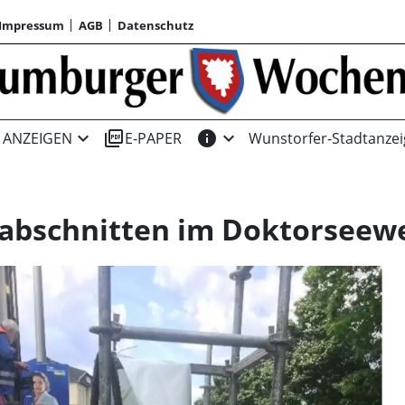
Impressum
AGB
Datenschutz
expand_more
picture_as_pdf
info
expand_more
ANZEIGEN
E-PAPER
Wunstorfer-Stadtanzei
labschnitten im Doktorseew