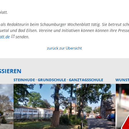
latt.
4 als Redakteurin beim Schaumburger Wochenblatt tätig. Sie betreut sc
uetal und Bad Eilsen. Vereine und Initiativen können können ihre Press
tt.de
senden.
zurück zur Übersicht
SSIEREN
STEINHUDE
GRUNDSCHULE
GANZTAGSSCHULE
WUNS