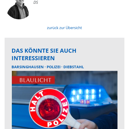
DS
zurück zur Übersicht
DAS KÖNNTE SIE AUCH
INTERESSIEREN
BARSINGHAUSEN
POLIZEI
DIEBSTAHL