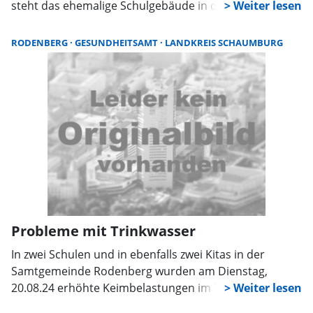
steht das ehemalige Schulgebäude in der
Klosterstraße 18 am Kollegienplatz leer. Ein zwischen
2017 und 2020 ausgearbeitetes Nachfolgekonzept ließ
RODENBERG
GESUNDHEITSAMT
LANDKREIS SCHAUMBURG
sich angesichts erheblicher Kostensteigerungen nicht
mehr realisieren; die Rahmenbedingungen für
Bauinvestitionen haben sich insbesondere seit Anfang
2022 deutlich verändert.
Probleme mit Trinkwasser
In zwei Schulen und in ebenfalls zwei Kitas in der
Samtgemeinde Rodenberg wurden am Dienstag,
20.08.24 erhöhte Keimbelastungen im Trinkwasser
festgestellt. Diese Werte sind bei einer routinemäßigen