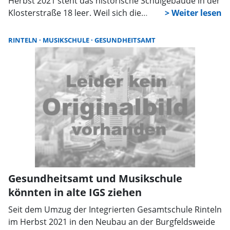
Herbst 2021 steht das historische Schulgebäude in der
Klosterstraße 18 leer. Weil sich die
Rahmenbedingungen für Bauinvestitionen seit 2022
drastisch verändert haben, musste das ursprüngliche
RINTELN
MUSIKSCHULE
GESUNDHEITSAMT
Nachfolgekonzept aus Kostengründen verworfen
werden. Nun gibt es jedoch eine vielversprechende
neue Perspektive für das denkmalgeschützte,
ortsbildprägende Ensemble mitten in der Rintelner
Innenstadt.
Gesundheitsamt und Musikschule
könnten in alte IGS ziehen
Seit dem Umzug der Integrierten Gesamtschule Rinteln
im Herbst 2021 in den Neubau an der Burgfeldsweide