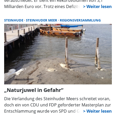
verabschiedet. Er sieht ein Rekordvolumen von 3,1
Milliarden Euro vor. Trotz eines Defizits von 210
Millionen Euro sind weiterhin Investitionen in
Gesundheit, Bildung, Verkehr und Klimaschutz geplant.
STEINHUDE
STEINHUDER MEER
REGIONSVERSAMMLUNG
Die rot-grüne Mehrheit trägt das Zahlenwerk mit, die
Opposition warnt vor einer „finanziellen Sackgasse”.
„Naturjuwel in Gefahr”
Die Verlandung des Steinhuder Meers schreitet voran,
doch ein von CDU und FDP geforderter Masterplan zur
Entschlammung wurde von SPD und Grünen in der