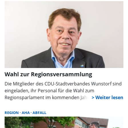
Regionsversammlung gewählt.
Wahl zur Regionsversammlung
Die Mitglieder des CDU-Stadtverbandes Wunstorf sind
eingeladen, ihr Personal für die Wahl zum
Regionsparlament im kommenden Jahr zu wählen. Die
Wahl findet am 19. November, um 19.30 Uhr im
Hofladen und Café „Wegener´s Hof“ in Liethe statt.
REGION
AHA
ABFALL