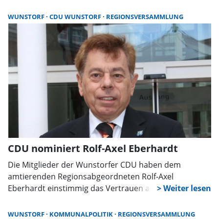
Regionsversammlung abgelehnt. Kritiker warnen vor
ökologischen Schäden und negativen Folgen für
WUNSTORF
CDU WUNSTORF
REGIONSVERSAMMLUNG
Tourismus und Wirtschaft.
CDU nominiert Rolf-Axel Eberhardt
Die Mitglieder der Wunstorfer CDU haben dem
amtierenden Regionsabgeordneten Rolf-Axel
Eberhardt einstimmig das Vertrauen ausgesprochen
und ihn während der Mitgliederversammlung zum
Spitzenkandidaten für die Wahl zur
WUNSTORF
KOMMUNALPOLITIK
REGIONSVERSAMMLUNG