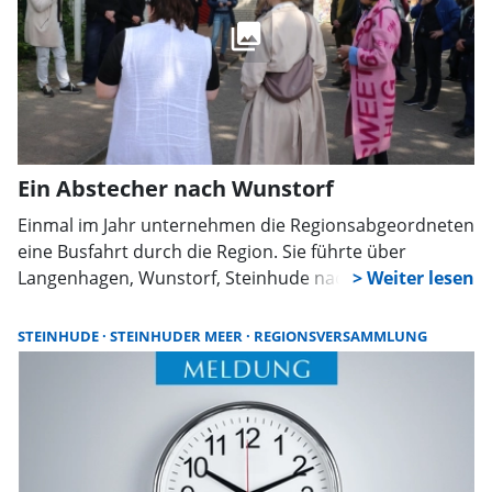
Ein Abstecher nach Wunstorf
Einmal im Jahr unternehmen die Regionsabgeordneten
eine Busfahrt durch die Region. Sie führte über
Langenhagen, Wunstorf, Steinhude nach
Barsinghausen. Besichtigt wurde in Wunstorf der
Neubau der Jugendpsychiatrie des Klinikum Hannover
STEINHUDE
STEINHUDER MEER
REGIONSVERSAMMLUNG
und die Paul-Moor-Schule.