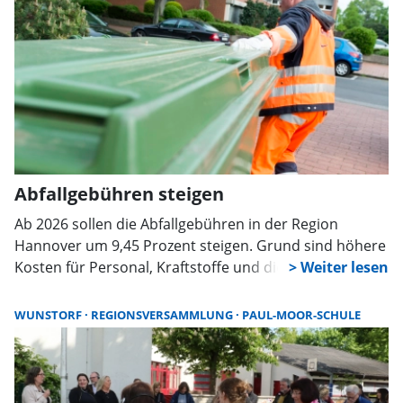
Abfallgebühren steigen
Ab 2026 sollen die Abfallgebühren in der Region
Hannover um 9,45 Prozent steigen. Grund sind höhere
Kosten für Personal, Kraftstoffe und die CO2-Steuer.
Für Bioabfall bleibe die Gebühr nahezu unverändert.
Wenn alle Beschlüsse vorliegen, gelten die neuen Sätze
WUNSTORF
REGIONSVERSAMMLUNG
PAUL-MOOR-SCHULE
dann für den Zeitraum 2026/2027.