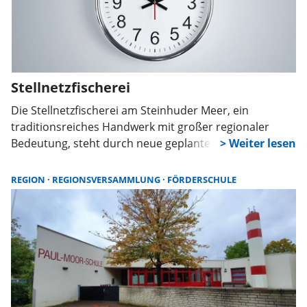
Stellnetzfischerei
Die Stellnetzfischerei am Steinhuder Meer, ein
traditionsreiches Handwerk mit großer regionaler
Bedeutung, steht durch neue geplante Regelungen der
Region Hannover vor existenziellen
Herausforderungen. Der FDP-Regionsabgeordnete
REGION
REGIONSVERSAMMLUNG
FÖRDERSCHULE
Daniel Farnung fordert daher eine Überprüfung.