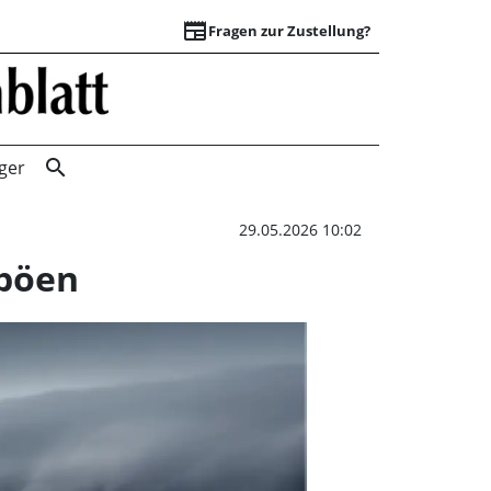
newspaper
Fragen zur Zustellung?
Vorwarnung: DWD 
search
ger
29.05.2026 10:02
böen