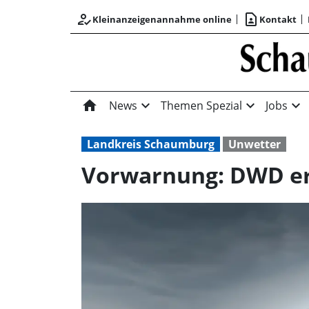
how_to_reg
contact_page
Kleinanzeigenannahme online
Kontakt
home
expand_more
expand_more
expand_more
News
Themen Spezial
Jobs
Landkreis Schaumburg
Unwetter
Vorwarnung: DWD er