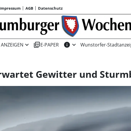
Impressum
AGB
Datenschutz
expand_more
picture_as_pdf
info
expand_more
ANZEIGEN
E-PAPER
Wunstorfer-Stadtanzei
wartet Gewitter und Sturm