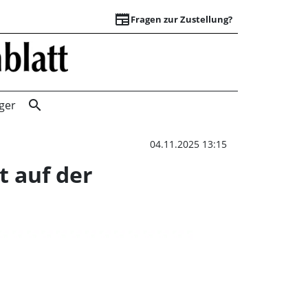
newspaper
Fragen zur Zustellung?
Weihnachten im Sc
search
ger
04.11.2025 13:15
 auf der