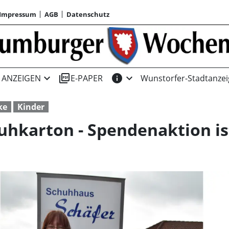
Impressum
AGB
Datenschutz
expand_more
picture_as_pdf
info
expand_more
ANZEIGEN
E-PAPER
Wunstorfer-Stadtanzei
ke
Kinder
hkarton - Spendenaktion ist