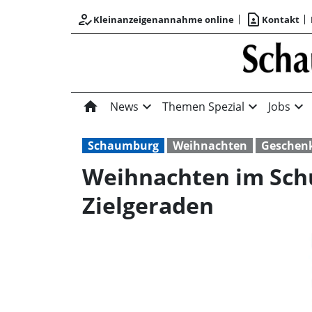
how_to_reg
contact_page
Kleinanzeigenannahme online
Kontakt
home
expand_more
expand_more
expand_more
News
Themen Spezial
Jobs
Schaumburg
Weihnachten
Geschen
Weihnachten im Schu
Zielgeraden