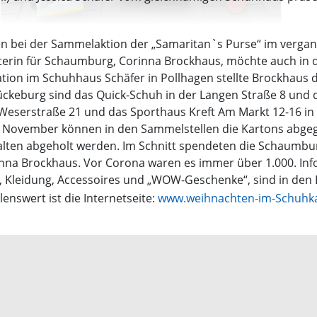
n bei der Sammelaktion der „Samaritan`s Purse“ im verga
n für Schaumburg, Corinna Brockhaus, möchte auch in di
ation im Schuhhaus Schäfer in Pollhagen stellte Brockhaus d
Bückeburg sind das Quick-Schuh in der Langen Straße 8 un
, Weserstraße 21 und das Sporthaus Kreft Am Markt 12-16
17. November können in den Sammelstellen die Kartons abg
alten abgeholt werden. Im Schnitt spendeten die Schaumbur
inna Brockhaus. Vor Corona waren es immer über 1.000. Inf
el, Kleidung, Accessoires und „WOW-Geschenke“, sind in de
enswert ist die Internetseite:
www.weihnachten-im-Schuhka