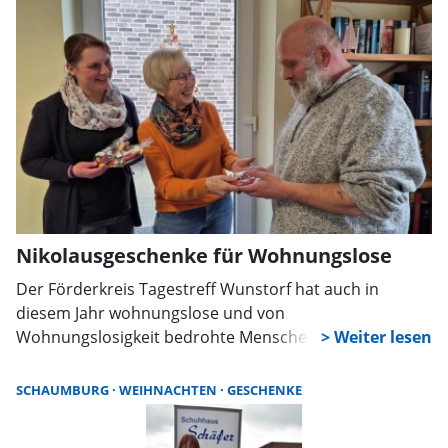
und Kinokarten – die Beteiligung war überwältigend.
Nikolausgeschenke für Wohnungslose
Der Förderkreis Tagestreff Wunstorf hat auch in
diesem Jahr wohnungslose und von
Wohnungslosigkeit bedrohte Menschen mit einem
Nikolausgeschenk überrascht. Gutscheine lokaler
Geschäfte und Süßigkeiten sollen Freude bereiten und
SCHAUMBURG
WEIHNACHTEN
GESCHENKE
den Winter etwas leichter machen.