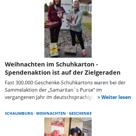
Weihnachten im Schuhkarton -
Spendenaktion ist auf der Zielgeraden
Fast 300.000 Geschenke-Schuhkartons waren bei der
Sammelaktion der „Samaritan`s Purse“ im
vergangenen Jahr im deutschsprachigen Raum
zusammengekommen. Die Sammelpunktleiterin für
Schaumburg, Corinna Brockhaus, möchte auch in
SCHAUMBURG
WEIHNACHTEN
GESCHENKE
diesem Jahr viele Menschen animieren, sich an der
Aktion zu beteiligen. Bei der Präsentation im
Schuhhaus Schäfer in Pollhagen stellte Brockhaus die