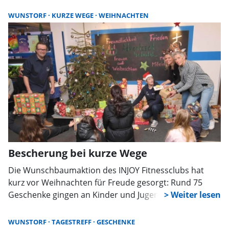
WUNSTORF
KURZE WEGE
WEIHNACHTEN
Bescherung bei kurze Wege
Die Wunschbaumaktion des INJOY Fitnessclubs hat
kurz vor Weihnachten für Freude gesorgt: Rund 75
Geschenke gingen an Kinder und Jugendliche, die den
Laden von „kurze Wege“ regelmäßig besuchen.
Mitglieder erfüllten Wünsche wie Spiele, Gutscheine
WUNSTORF
TAGESTREFF
GESCHENKE