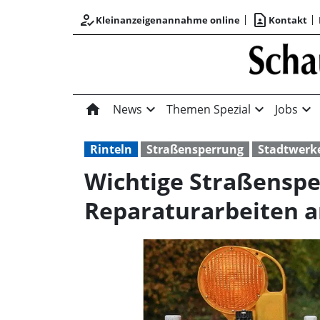
how_to_reg
contact_page
Kleinanzeigenannahme online
Kontakt
home
expand_more
expand_more
expand_more
News
Themen Spezial
Jobs
Rinteln
Straßensperrung
Stadtwerk
Wichtige Straßenspe
Reparaturarbeiten a