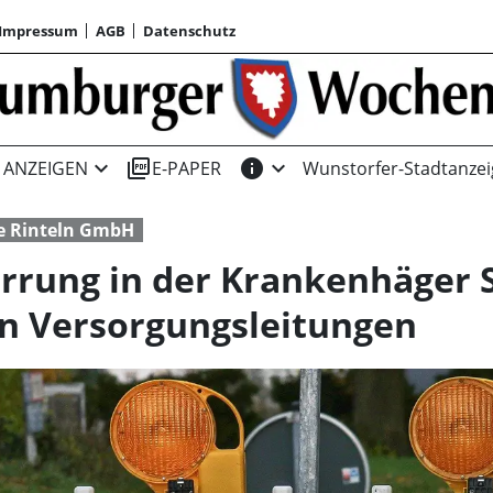
Impressum
AGB
Datenschutz
expand_more
picture_as_pdf
info
expand_more
ANZEIGEN
E-PAPER
Wunstorfer-Stadtanzei
e Rinteln GmbH
rrung in der Krankenhäger 
n Versorgungsleitungen