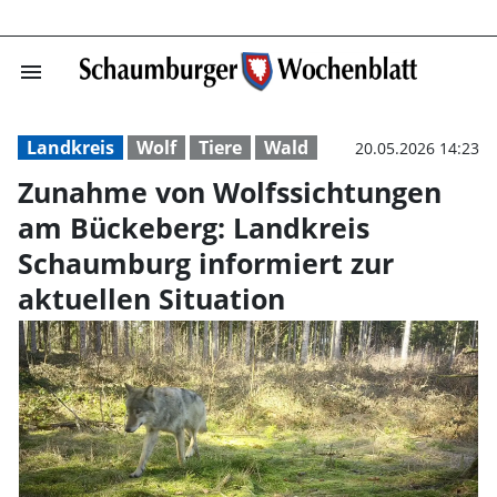
menu
Zunahme von Wol
Landkreis
Wolf
Tiere
Wald
20.05.2026 14:23
Zunahme von Wolfssichtungen
am Bückeberg: Landkreis
Schaumburg informiert zur
aktuellen Situation