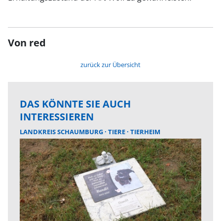
Von red
zurück zur Übersicht
DAS KÖNNTE SIE AUCH
INTERESSIEREN
LANDKREIS SCHAUMBURG
TIERE
TIERHEIM