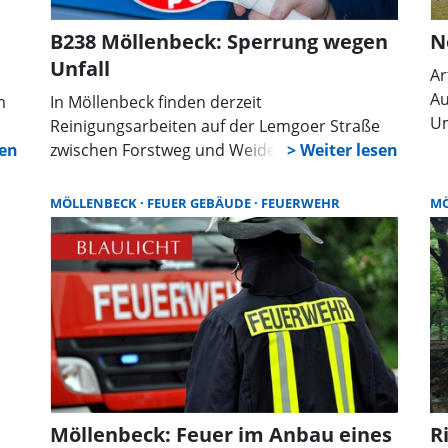
Kr
B238 Möllenbeck: Sperrung wegen
N
Gu
Unfall
Ko
Ar
Au
Au
m
In Möllenbeck finden derzeit
ve
Um
Reinigungsarbeiten auf der Lemgoer Straße
Ko
Er
ung
zwischen Forstweg und Weideweg statt. Seit
we
Ar
etwa 15:30 Uhr ist die Straße aufgrund einer
de
Ha
Unfallaufnahme in beiden Fahrtrichtungen
MÖLLENBECK
FEUER GEBÄUDE
FEUERWEHR
MÖ
fr
Re
gesperrt.
Kl
zu
ie
„P
ne
Ja
Ti
Ra
in
ge
Na
Mi
we
se
au
Ce
Ru
ei
Möllenbeck: Feuer im Anbau eines
R
ar