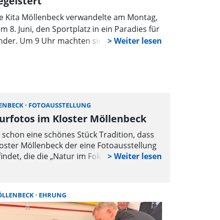
egeistert
e Kita Möllenbeck verwandelte am Montag,
m 8. Juni, den Sportplatz in ein Paradies für
nder. Um 9 Uhr machten sich die Kleinen
meinsam mit dem Team der
ndertagesstätte auf den Weg zum
stgelände, wo sie ein buntes Programm
im Frühlingsfest erwartete.
ENBECK
FOTOAUSSTELLUNG
urfotos im Kloster Möllenbeck
t schon eine schönes Stück Tradition, dass
oster Möllenbeck der eine Fotoausstellung
findet, die die „Natur im Fokus” hat. Die
te der Aufnahmen ist breit gefächert und
t eine vielfältige Auswahl. Neben Tier- und
nzenfotos kommen auch Freunde der
LLENBECK
EHRUNG
chaftsfotografie auf ihre Kosten. Die
ellenden sind in diesem Jahr Melanie