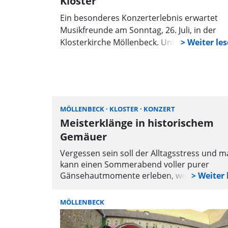
Kloster
Ein besonderes Konzerterlebnis erwartet
Musikfreunde am Sonntag, 26. Juli, in der
Klosterkirche Möllenbeck. Unter dem Titel
„Sternenklang über dem Atlantik – eine
musikalische Weltreise“ ist der Gitarrist Oli
Jaeger ab 17 Uhr zu hören. Der Eintritt ist fre
um Spenden wird gebeten.
MÖLLENBECK
KLOSTER
KONZERT
Meisterklänge in historischem
Gemäuer
Vergessen sein soll der Alltagsstress und 
kann einen Sommerabend voller purer
Gänsehautmomente erleben, wenn die
historischen Mauern der Klosterkirche
Möllenbeck am Sonntag, 9. August, um 17 
MÖLLENBECK
von Meisterklängen erfüllt werden. Dann ist
Gänsehaut vorprogrammiert. Der Kulturrin