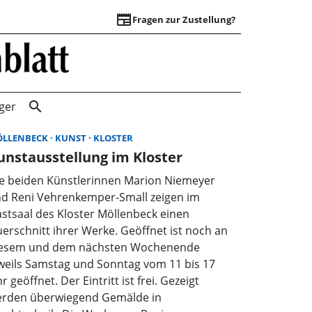
newspaper
Fragen zur Zustellung?
Schaumburger Woc
search
ger
LLENBECK
KUNST
KLOSTER
unstausstellung im Kloster
e beiden Künstlerinnen Marion Niemeyer
d Reni Vehrenkemper-Small zeigen im
stsaal des Kloster Möllenbeck einen
erschnitt ihrer Werke. Geöffnet ist noch an
esem und dem nächsten Wochenende
weils Samstag und Sonntag vom 11 bis 17
r geöffnet. Der Eintritt ist frei. Gezeigt
rden überwiegend Gemälde in