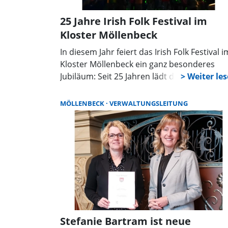
25 Jahre Irish Folk Festival im
Kloster Möllenbeck
In diesem Jahr feiert das Irish Folk Festival i
Kloster Möllenbeck ein ganz besonderes
Jubiläum: Seit 25 Jahren lädt die Veranstalt
Musikbegeisterte aus nah und fern ein, das
irische Lebensgefühl inmitten einer der am
MÖLLENBECK
VERWALTUNGSLEITUNG
besten erhaltenen spätmittelalterlichen
Klosteranlagen Deutschlands zu erleben, w
die Stadt Rinteln in einer Pressemitteilung
informiert. Am Samstag, dem 21. Juni 2025,
erwartet die Besucher ein unvergessliches
musikalisches Highlight.
Stefanie Bartram ist neue