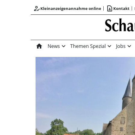
how_to_reg
contact_page
Kleinanzeigenannahme online
Kontakt
home
expand_more
expand_more
expand_more
News
Themen Spezial
Jobs