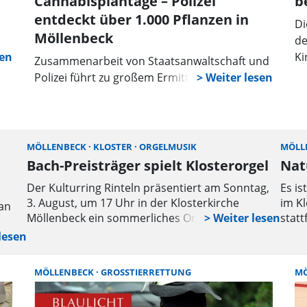
Cannabisplantage – Polizei
b
entdeckt über 1.000 Pflanzen in
Di
Möllenbeck
de
Ki
Zusammenarbeit von Staatsanwaltschaft und
ge
Polizei führt zu großem Ermittlungserfolg
ver
Ki
i,
Fe
be
MÖLLENBECK
KLOSTER
ORGELMUSIK
MÖLL
Bach-Preisträger spielt Klosterorgel
Nat
Der Kulturring Rinteln präsentiert am Sonntag,
Es is
3. August, um 17 Uhr in der Klosterkirche
im Kl
man
Möllenbeck ein sommerliches Orgelkonzert. An
statt
der Ahrend/Möhling-Orgel konzertiert Prof.
Palet
Matthias Neumann mit Werken von Johann
biete
Sebastian Bach im Zyklus der Gesamtaufführung
Pfla
Uhr
MÖLLENBECK
GROSSTIERRETTUNG
MÖ
der Bachschen Orgelwerke. Matthias Neumann
Lands
ist Professor für künstlerisches Orgelspiel an der
Ausst
g