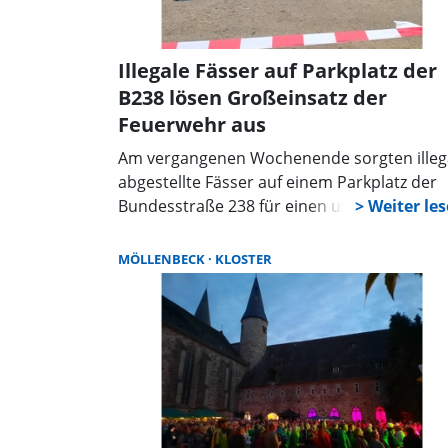
Illegale Fässer auf Parkplatz der
B238 lösen Großeinsatz der
Feuerwehr aus
Am vergangenen Wochenende sorgten illeg
abgestellte Fässer auf einem Parkplatz der
Bundesstraße 238 für einen umfangreichen
Einsatz der Freiwilligen Feuerwehr
Möllenbeck. Gemeinsam mit der
MÖLLENBECK
KLOSTER
Umweltschutzeinheit und dem Team Press
der Kreisfeuerwehr Schaumburg rückten di
Einsatzkräfte aus, nachdem ein Hinweis bei
der Polizei eingegangen war.