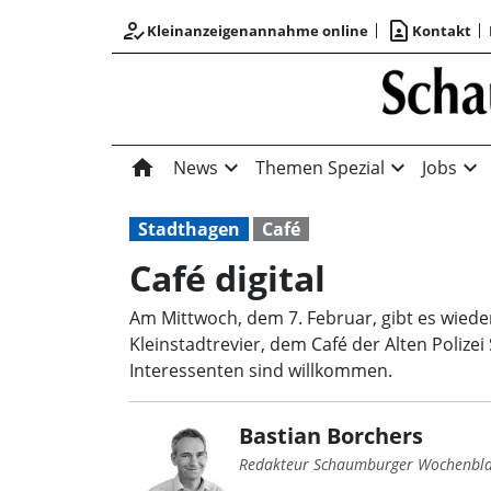
how_to_reg
contact_page
Kleinanzeigenannahme online
Kontakt
home
expand_more
expand_more
expand_more
News
Themen Spezial
Jobs
Stadthagen
Café
Café digital
Am Mittwoch, dem 7. Februar, gibt es wieder
Kleinstadtrevier, dem Café der Alten Polize
Interessenten sind willkommen.
Bastian Borchers
Redakteur Schaumburger Wochenbla