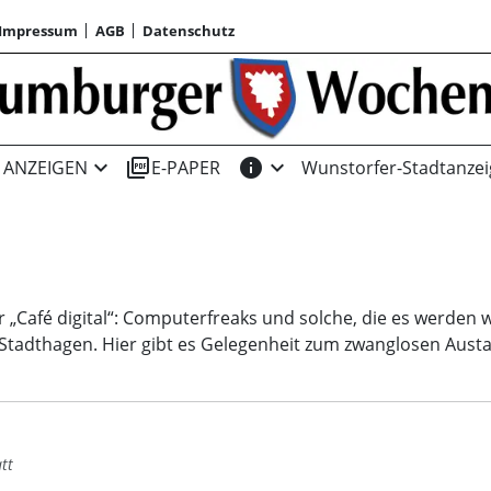
Impressum
AGB
Datenschutz
expand_more
picture_as_pdf
info
expand_more
ANZEIGEN
E-PAPER
Wunstorfer-Stadtanzei
 „Café digital“: Computerfreaks und solche, die es werden w
i Stadthagen. Hier gibt es Gelegenheit zum zwanglosen Aust
tt