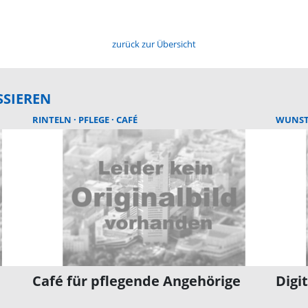
zurück zur Übersicht
SSIEREN
RINTELN
PFLEGE
CAFÉ
WUNS
Café für pflegende Angehörige
Digi