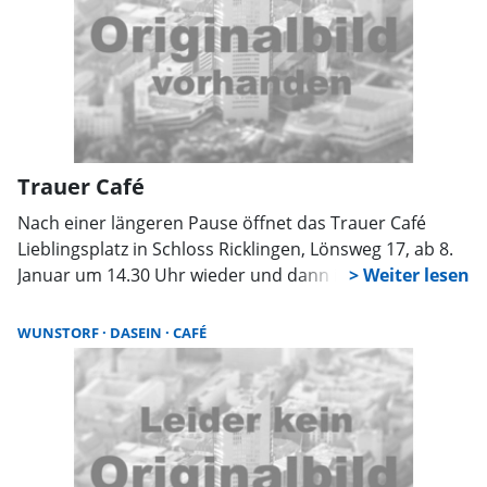
Geräteeinstellungen des Handys. Das kostenfreie
Angebot richtet sich an Menschen aller Altersgruppen,
die sich in entspannter Atmosphäre informieren und
austauschen möchten.
Trauer Café
Nach einer längeren Pause öffnet das Trauer Café
Lieblingsplatz in Schloss Ricklingen, Lönsweg 17, ab 8.
Januar um 14.30 Uhr wieder und dann immer
mittwochs und donnerstags. Dort können Gespräche
geführt und Einzeltermine abgesprochen werden. Im
WUNSTORF
DASEIN
CAFÉ
Kaminzimmer gibt es Kaffee, original Ostfriesentee und
leichte selbstgemachte Torten. Eine Reservierung oder
Anmeldung wäre schön und kann unter 0178/4868210
vorgenommen werden.