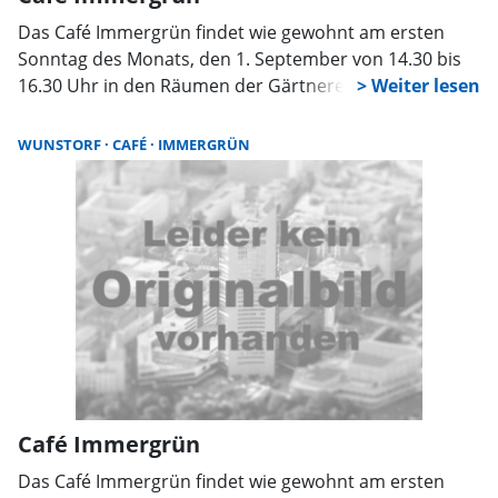
Das Café Immergrün findet wie gewohnt am ersten
Sonntag des Monats, den 1. September von 14.30 bis
16.30 Uhr in den Räumen der Gärtnerei Steigert,
Nordrehr 6, statt. Ehrenamtliche des ambulanten
Hospiz- und Palliativ- Beratungsdienstes DASEIN laden
WUNSTORF
CAFÉ
IMMERGRÜN
wieder zu hausgemachtem Kuchen, Kaffee aus fairem
Handel und Gesprächen ein. Weitere Informationen im
Hospizbüro unter 05031/9490300.
Café Immergrün
Das Café Immergrün findet wie gewohnt am ersten