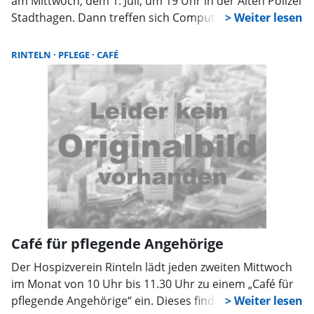
am Mittwoch, dem 1. Juli, um 19 Uhr in der Alten Polizei
Stadthagen. Dann treffen sich Computerfreaks und
solche, die es werden wollen, zu zwanglosem
Austausch, Beratung und Diskussion. Alle
RINTELN
PFLEGE
CAFÉ
Interessenten sind willkommen.
Café für pflegende Angehörige
Der Hospizverein Rinteln lädt jeden zweiten Mittwoch
im Monat von 10 Uhr bis 11.30 Uhr zu einem „Café für
pflegende Angehörige“ ein. Dieses findet in