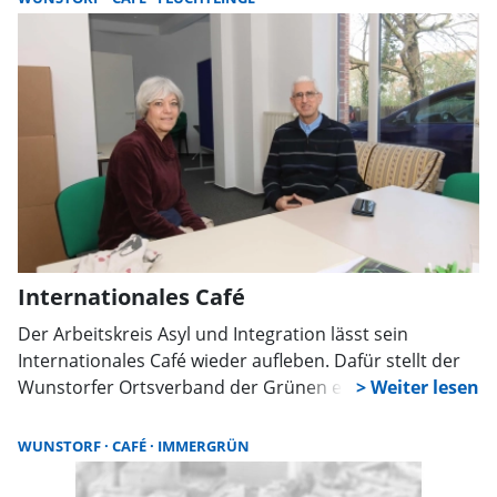
hausgemachtem Kuchen, Kaffee aus fairem Handel
und Gesprächen ein. Weitere Informationen im
Hospizbüro unter 05031/9490300.
Internationales Café
Der Arbeitskreis Asyl und Integration lässt sein
Internationales Café wieder aufleben. Dafür stellt der
Wunstorfer Ortsverband der Grünen erneut seine
Geschäftsstelle in der Küsterstraße 4 jeden Freitag
zwischen 10 und 12 Uhr zur Verfügung.
WUNSTORF
CAFÉ
IMMERGRÜN