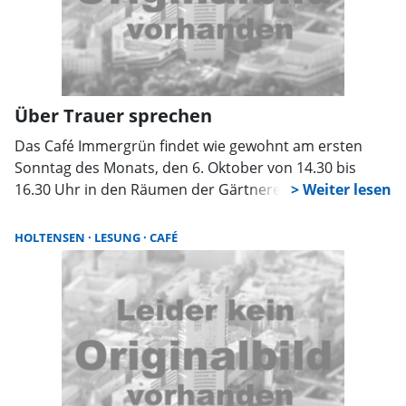
Über Trauer sprechen
Das Café Immergrün findet wie gewohnt am ersten
Sonntag des Monats, den 6. Oktober von 14.30 bis
16.30 Uhr in den Räumen der Gärtnerei Steigert,
Nordrehr 6, statt. Ehrenamtliche des ambulanten
Hospiz- und Palliativ- Beratungsdienstes DASEIN laden
HOLTENSEN
LESUNG
CAFÉ
wieder zu hausgemachtem Kuchen, Kaffee aus fairem
Handel und Gesprächen ein. Eine Anmeldung ist nicht
erforderlich.