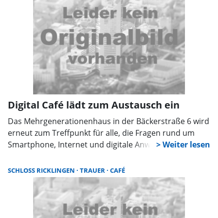
Digital Café lädt zum Austausch ein
Das Mehrgenerationenhaus in der Bäckerstraße 6 wird
erneut zum Treffpunkt für alle, die Fragen rund um
Smartphone, Internet und digitale Anwendungen
haben. Das Digital Café beginnt jeweils um 10 Uhr mit
einem thematischen Einstieg, bevor die offene
SCHLOSS RICKLINGEN
TRAUER
CAFÉ
Sprechstunde bis 12 Uhr Raum für individuelle
Anliegen bietet. Am Montag, dem 4. August, steht die
Nutzung von WhatsApp im Mittelpunkt. Eine Woche
später, am 11. August, dreht sich alles um die