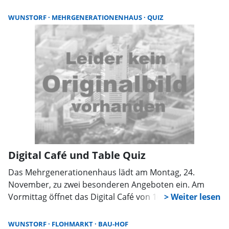
Mühlenstraße 16 in Rinteln statt. Hier ergibt sich die
Möglichkeit, sich in entspannter Atmosphäre
WUNSTORF
MEHRGENERATIONENHAUS
QUIZ
auszutauschen, neue Kontakte zu knüpfen und
durchzuatmen. Kontakt zu den Koordinatorinnen:
0178/1657501 oder buero@hospizverein-rinteln.de.
Digital Café und Table Quiz
Das Mehrgenerationenhaus lädt am Montag, 24.
November, zu zwei besonderen Angeboten ein. Am
Vormittag öffnet das Digital Café von 10 bis 12 Uhr
seine Türen. Hier können Besucher die Möglichkeiten
ihres Smartphones kennenlernen und sich mit
WUNSTORF
FLOHMARKT
BAU-HOF