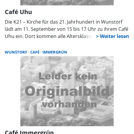
Café Uhu
Die K21 – Kirche für das 21. Jahrhundert in Wunstorf
lädt am 11. September von 15 bis 17 Uhr zu ihrem Café
Uhu ein. Dort kommen alle Altersklassen unter
Hundert zusammen, um einen entspannten
Nachmittag bei Kaffee und Kuchen und netten
WUNSTORF
CAFÉ
IMMERGRÜN
Gesprächen zu verbringen. Die Anschrift lautet K21,
Potts Kamp 10, 31515 Wunstorf.
Café Immergrün