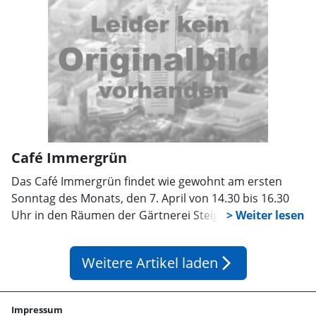
Café Immergrün
Das Café Immergrün findet wie gewohnt am ersten
Sonntag des Monats, den 7. April von 14.30 bis 16.30
Uhr in den Räumen der Gärtnerei Steigert, Nordrehr 6,
statt. Ehrenamtliche des ambulanten Hospiz- und
Palliativ- Beratungsdienstes DASEIN laden wieder zu
Weitere Artikel laden
arrow_forward_ios
hausgemachtem Kuchen, Kaffee aus fairem Handel
und Gesprächen ein. Weitere Informationen im
Hospizbüro unter 05031/9490300.
Impressum