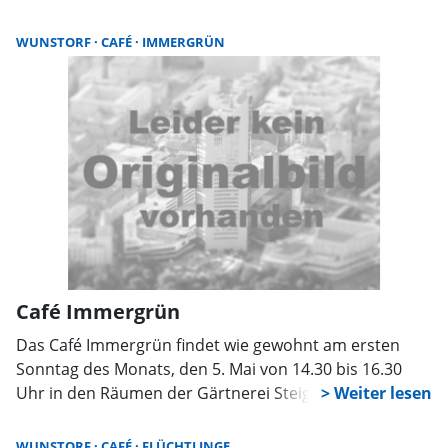
zusammen, um einen entspannten Nachmittag bei
Kaffee und Kuchen und netten Gesprächen zu
WUNSTORF
CAFÉ
IMMERGRÜN
verbringen. Die Anschrift lautet K21, Potts Kamp 10, in
Wunstorf.
Café Immergrün
Das Café Immergrün findet wie gewohnt am ersten
Sonntag des Monats, den 5. Mai von 14.30 bis 16.30
Uhr in den Räumen der Gärtnerei Steigert, Nordrehr 6,
statt. Ehrenamtliche des ambulanten Hospiz- und
Palliativ- Beratungsdienstes DASEIN laden wieder zu
WUNSTORF
CAFÉ
FLÜCHTLINGE