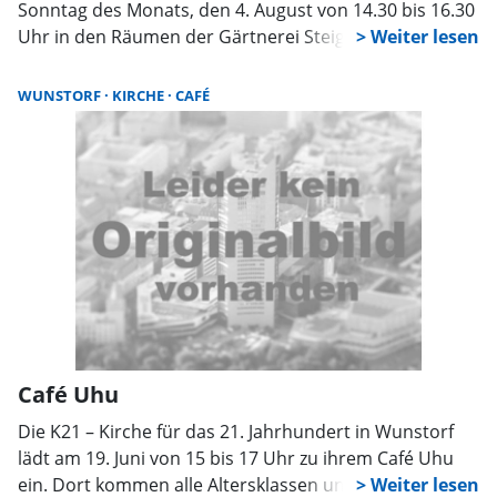
Sonntag des Monats, den 4. August von 14.30 bis 16.30
Uhr in den Räumen der Gärtnerei Steigert, Nordrehr 6,
statt. Ehrenamtliche des ambulanten Hospiz- und
Palliativ- Beratungsdienstes DASEIN laden wieder zu
WUNSTORF
KIRCHE
CAFÉ
hausgemachtem Kuchen, Kaffee aus fairem Handel
und Gesprächen ein. Weitere Informationen im
Hospizbüro unter 05031/9490300.
Café Uhu
Die K21 – Kirche für das 21. Jahrhundert in Wunstorf
lädt am 19. Juni von 15 bis 17 Uhr zu ihrem Café Uhu
ein. Dort kommen alle Altersklassen unter Hundert