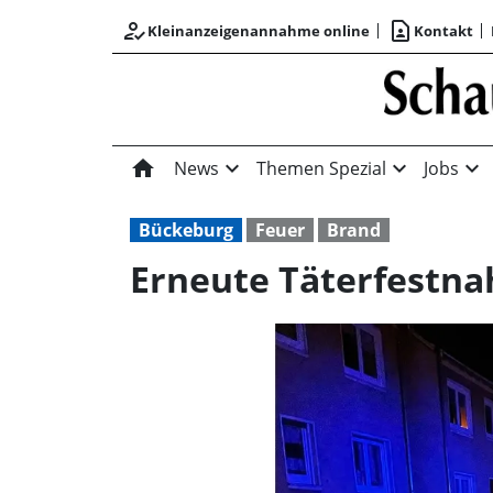
how_to_reg
contact_page
Kleinanzeigenannahme online
Kontakt
home
expand_more
expand_more
expand_more
News
Themen Spezial
Jobs
Bückeburg
Feuer
Brand
Erneute Täterfestn