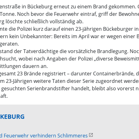
ntgenstraße in Bückeburg erneut zu einem Brand gekommen.
-Tonne. Noch bevor die Feuerwehr eintraf, griff der Bewoh
löschte schließlich vollständig ab.
e die Polizei kurz darauf einen 23-jährigen Bückeburger i
rn kein Unbekannter: Bereits im April war er wegen einer B
 geraten.
estand der Tatverdächtige die vorsätzliche Brandlegung. 
sucht, wobei nach Angaben der Polizei „diverse Beweismitt
mittlungen dauern an.
gesamt 23 Brände registriert – darunter Containerbrände, 
em 23-Jährigen weitere Taten dieser Serie zugeordnet werd
uchten Serienbrandstifter handelt, bleibt also vorerst noch
aft.
CKEBURG
und Feuerwehr verhindern Schlimmeres