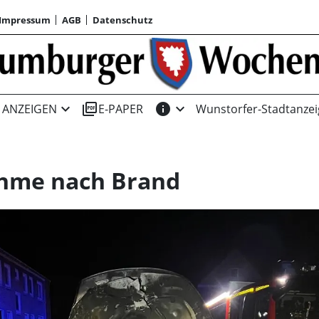
Impressum
AGB
Datenschutz
expand_more
picture_as_pdf
info
expand_more
ANZEIGEN
E-PAPER
Wunstorfer-Stadtanzei
ahme nach Brand