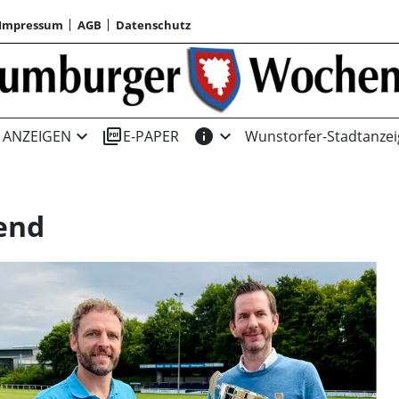
Impressum
AGB
Datenschutz
expand_more
picture_as_pdf
info
expand_more
ANZEIGEN
E-PAPER
Wunstorfer-Stadtanzei
end