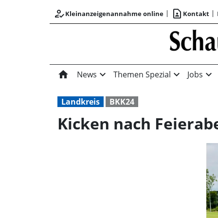
how_to_reg
contact_page
Kleinanzeigenannahme online
Kontakt
home
expand_more
expand_more
expand_more
News
Themen Spezial
Jobs
Landkreis
BKK24
Kicken nach Feierab