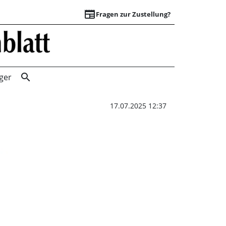
newspaper
Fragen zur Zustellung?
Kicken nach Feier
search
ger
17.07.2025 12:37