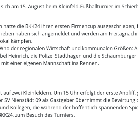
ch am 15. August beim Kleinfeld-Fußballturnier im Schier
 hatte die BKK24 ihren ersten Firmencup ausgeschrieben, fül
eben haben sich angemeldet und werden am Freitagnachmit
okal kämpfen.
's Who der regionalen Wirtschaft und kommunalen Größen: A
öbel Heinrich, die Polizei Stadthagen und die Schaumburge
 mit einer eigenen Mannschaft ins Rennen.
 auf zwei Kleinfeldern. Um 15 Uhr erfolgt der erste Anpfiff,
 Der SV Nienstädt 09 als Gastgeber übernimmt die Bewirtung
 und Kollegen, die während der hoffentlich spannenden Spiel
BKK24, zum Besuch des Turniers.