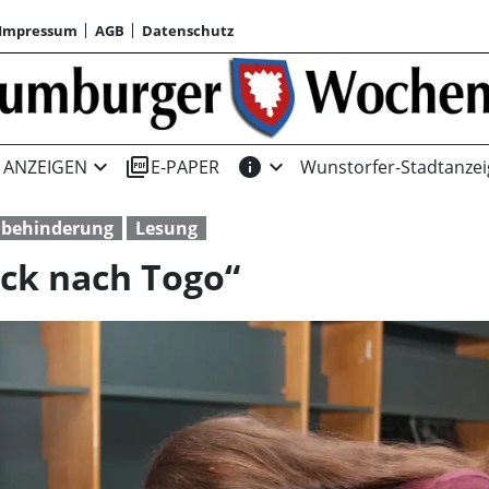
Impressum
AGB
Datenschutz
expand_more
picture_as_pdf
info
expand_more
ANZEIGEN
E-PAPER
Wunstorfer-Stadtanzei
hbehinderung
Lesung
ck nach Togo“