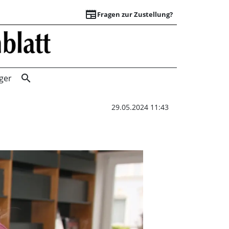
newspaper
Fragen zur Zustellung?
„Mit dem Blindens
search
ger
29.05.2024 11:43