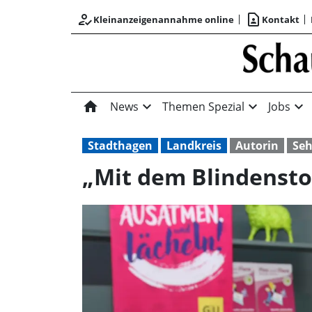
how_to_reg
contact_page
Kleinanzeigenannahme online
Kontakt
home
expand_more
expand_more
expand_more
News
Themen Spezial
Jobs
Stadthagen
Landkreis
Autorin
Se
„Mit dem Blindensto