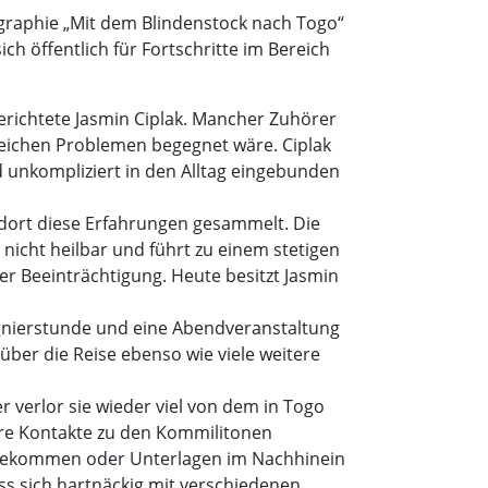
iographie „Mit dem Blindenstock nach Togo“
 öffentlich für Fortschritte im Bereich
erichtete Jasmin Ciplak. Mancher Zuhörer
lreichen Problemen begegnet wäre. Ciplak
nd unkompliziert in den Alltag eingebunden
d dort diese Erfahrungen gesammelt. Die
nicht heilbar und führt zu einem stetigen
er Beeinträchtigung. Heute besitzt Jasmin
ignierstunde und eine Abendveranstaltung
über die Reise ebenso wie viele weitere
 verlor sie wieder viel von dem in Togo
gere Kontakte zu den Kommilitonen
 bekommen oder Unterlagen im Nachhinein
uss sich hartnäckig mit verschiedenen