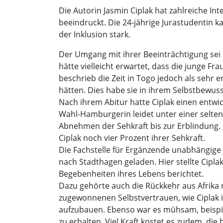
Die Autorin Jasmin Ciplak hat zahlreiche In
beeindruckt. Die 24-jährige Jurastudentin 
der Inklusion stark.
Der Umgang mit ihrer Beeinträchtigung sei 
hätte vielleicht erwartet, dass die junge F
beschrieb die Zeit in Togo jedoch als sehr e
hätten. Dies habe sie in ihrem Selbstbewusst
Nach ihrem Abitur hatte Ciplak einen entwic
Wahl-Hamburgerin leidet unter einer selten
Abnehmen der Sehkraft bis zur Erblindung. I
Ciplak noch vier Prozent ihrer Sehkraft.
Die Fachstelle für Ergänzende unabhängige 
nach Stadthagen geladen. Hier stellte Cipla
Begebenheiten ihres Lebens berichtet.
Dazu gehörte auch die Rückkehr aus Afrika 
zugewonnenen Selbstvertrauen, wie Ciplak in
aufzubauen. Ebenso war es mühsam, beispi
zu erhalten. Viel Kraft kostet es zudem, di