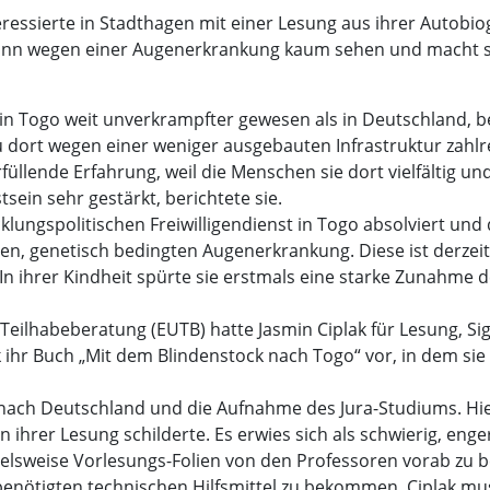
teressierte in Stadthagen mit einer Lesung aus ihrer Autob
kann wegen einer Augenerkrankung kaum sehen und macht sich
in Togo weit unverkrampfter gewesen als in Deutschland, b
rau dort wegen einer weniger ausgebauten Infrastruktur zah
rfüllende Erfahrung, weil die Menschen sie dort vielfältig u
sein sehr gestärkt, berichtete sie.
klungspolitischen Freiwilligendienst in Togo absolviert un
en, genetisch bedingten Augenerkrankung. Diese ist derzeit 
n ihrer Kindheit spürte sie erstmals eine starke Zunahme d
Teilhabeberatung (EUTB) hatte Jasmin Ciplak für Lesung, S
k ihr Buch „Mit dem Blindenstock nach Togo“ vor, in dem sie 
nach Deutschland und die Aufnahme des Jura-Studiums. Hier
 ihrer Lesung schilderte. Es erwies sich als schwierig, en
elsweise Vorlesungs-Folien von den Professoren vorab zu
e benötigten technischen Hilfsmittel zu bekommen. Ciplak m