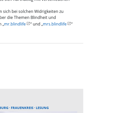
m sich bei solchen Widrigkeiten zu
 über die Themen Blindheit und
n „
mr.blindlife
“ und „
mrs.blindlife
“
BURG
FRAUENKREIS
LESUNG