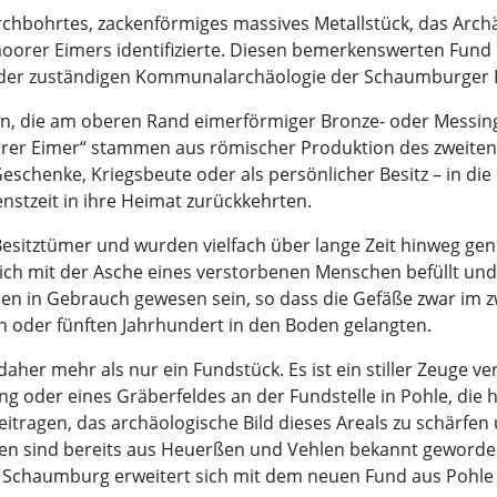
urchbohrtes, zackenförmiges massives Metallstück, das Archäo
orer Eimers identifizierte. Diesen bemerkenswerten Fund 
nd der zuständigen Kommunalarchäologie der Schaumburger 
en, die am oberen Rand eimerförmiger Bronze- oder Messi
er Eimer“ stammen aus römischer Produktion des zweiten 
eschenke, Kriegsbeute oder als persönlicher Besitz – in di
nstzeit in ihre Heimat zurückkehrten.
esitztümer und wurden vielfach über lange Zeit hinweg genutz
ßlich mit der Asche eines verstorbenen Menschen befüllt un
nen in Gebrauch gewesen sein, so dass die Gefäße zwar im z
n oder fünften Jahrhundert in den Boden gelangten.
aher mehr als nur ein Fundstück. Es ist ein stiller Zeuge v
ng oder eines Gräberfeldes an der Fundstelle in Pohle, die 
tragen, das archäologische Bild dieses Areals zu schärfen
hen sind bereits aus Heuerßen und Vehlen bekannt geworde
 Schaumburg erweitert sich mit dem neuen Fund aus Pohle