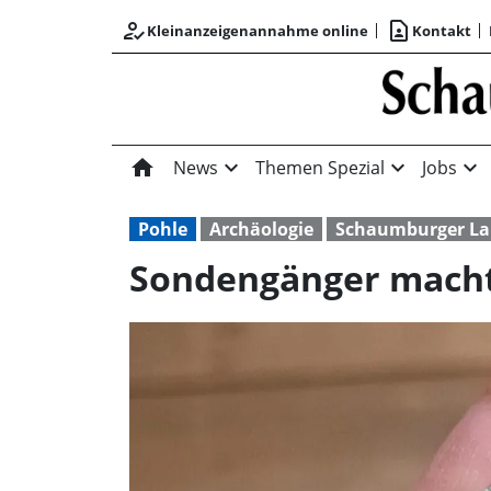
how_to_reg
contact_page
Kleinanzeigenannahme online
Kontakt
home
expand_more
expand_more
expand_more
News
Themen Spezial
Jobs
Pohle
Archäologie
Schaumburger La
Sondengänger macht