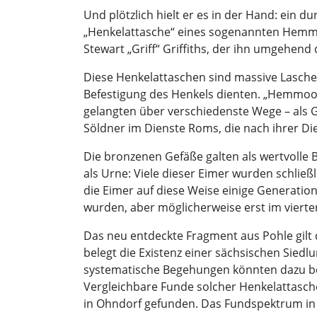
Und plötzlich hielt er es in der Hand: ein d
„Henkelattasche“ eines sogenannten Hemmo
Stewart „Griff“ Griffiths, der ihn umgehe
Diese Henkelattaschen sind massive Lasch
Befestigung des Henkels dienten. „Hemmoor
gelangten über verschiedenste Wege – als G
Söldner im Dienste Roms, die nach ihrer Die
Die bronzenen Gefäße galten als wertvolle B
als Urne: Viele dieser Eimer wurden schlie
die Eimer auf diese Weise einige Generatio
wurden, aber möglicherweise erst im vierte
Das neu entdeckte Fragment aus Pohle gilt d
belegt die Existenz einer sächsischen Siedlu
systematische Begehungen könnten dazu bei
Vergleichbare Funde solcher Henkelattasc
in Ohndorf gefunden. Das Fundspektrum in