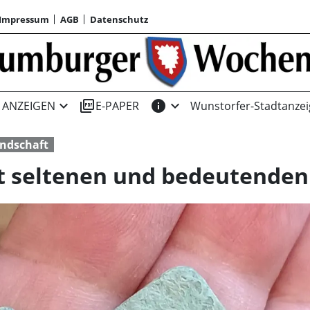
Impressum
AGB
Datenschutz
expand_more
picture_as_pdf
info
expand_more
ANZEIGEN
E-PAPER
Wunstorfer-Stadtanzei
ndschaft
 seltenen und bedeutenden