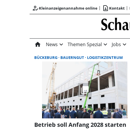
how_to_reg
contact_page
Kleinanzeigenannahme online
Kontakt
home
expand_more
expand_more
expand_more
News
Themen Spezial
Jobs
BÜCKEBURG
BAUERNGUT
LOGISTIKZENTRUM
Betrieb soll Anfang 2028 starten