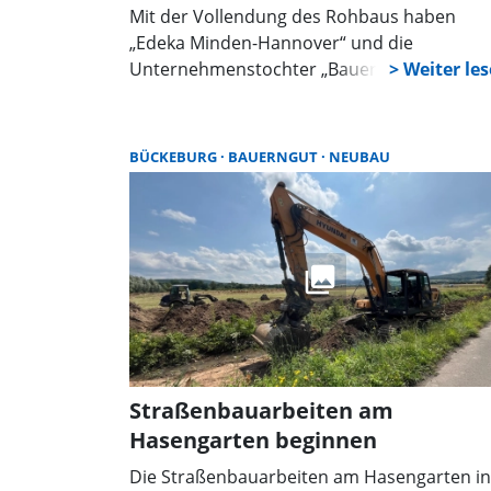
Mit der Vollendung des Rohbaus haben
„Edeka Minden-Hannover“ und die
Unternehmenstochter „Bauerngut“ einen
wichtigen Meilenstein zur Vollendung des
neuen Logistikzentrums am Standort
Bückeburg vollzogen. Beim Richtfest mit
BÜCKEBURG
BAUERNGUT
NEUBAU
Vertretern aus Verwaltung, Politik und
Wirtschaft hoben die Redner die Bedeutun
des Projektes hervor, das Investitionen von
rund 180 Millionen Euro erfordert.
Straßenbauarbeiten am
Hasengarten beginnen
Die Straßenbauarbeiten am Hasengarten in