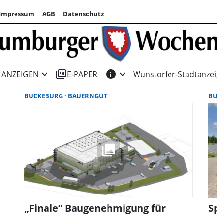
Impressum
AGB
Datenschutz
expand_more
picture_as_pdf
info
expand_more
ANZEIGEN
E-PAPER
Wunstorfer-Stadtanzei
BÜCKEBURG
BAUERNGUT
B
„Finale” Baugenehmigung für
S