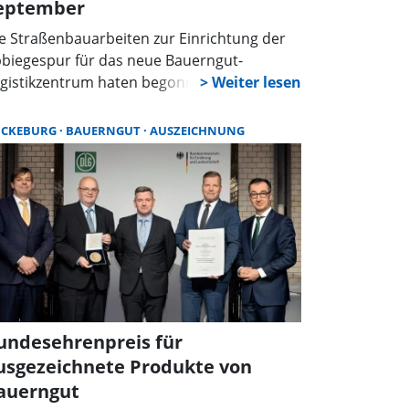
eptember
e Straßenbauarbeiten zur Einrichtung der
biegespur für das neue Bauerngut-
gistikzentrum haten begonnen. Die
rbereitenden Arbeiten wurden bereits im
li abgeschlossen, und nun wird der nächste
ÜCKEBURG
BAUERNGUT
AUSZEICHNUNG
uabschnitt in Angriff genommen.
undesehrenpreis für
usgezeichnete Produkte von
auerngut