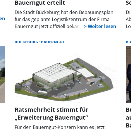
Bauerngut erteilt
S
Die Stadt Bückeburg hat den Bebauungsplan
Di
für das geplante Logistikzentrum der Firma
Ab
Bauerngut jetzt offiziell bekanntgegeben.
Lo
Nachdem der Rat der Stadt bereits im Mai
vo
2024 die notwendigen Bauleitplanungen,
Ju
BÜCKEBURG
BAUERNGUT
B
einschließlich der Änderung des
Ba
g
Flächennutzungsplans, verabschiedet hatte,
wurden die Beschlüsse am 12. September im
Amtsblatt des Landkreises Schaumburg
veröffentlicht. Mit der Genehmigung durch
den Landkreis tritt der Bebauungsplan nun in
Kraft.
Ratsmehrheit stimmt für
B
„Erweiterung Bauerngut”
a
B
Für den Bauerngut-Konzern kann es jetzt