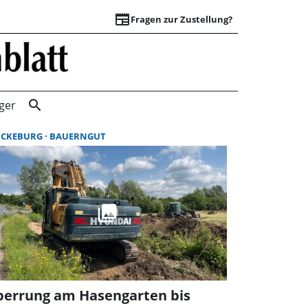
newspaper
Fragen zur Zustellung?
Suchergebnisse |
search
ger
ÜCKEBURG
BAUERNGUT
perrung am Hasengarten bis