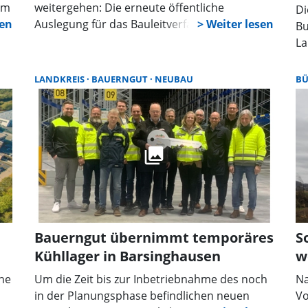
em
weitergehen: Die erneute öffentliche
Di
bau
Auslegung für das Bauleitverfahren ist
Bu
t.
beendet und daher ist der Rat der Stadt
La
Bückeburg zur endgültigen Abstimmung für
Bu
den Neubau eines Logistikzentrums des
Di
LANDKREIS
BAUERNGUT
NEUBAU
B
einheimischen Fleischverarbeiters Bauerngut
Qu
gekommen.
Er
fü
au
en.
ve
Pr
Go
pr
Er
Bauerngut übernimmt temporäres
S
ge
Kühllager in Barsinghausen
w
de
Ge
ne
Um die Zeit bis zur Inbetriebnahme des noch
Na
an
in der Planungsphase befindlichen neuen
Vo
Ol