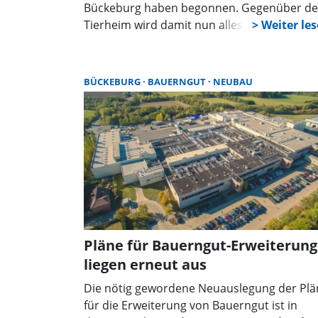
Bückeburg haben begonnen. Gegenüber d
Tierheim wird damit nun alles für den Neu
des Bauerngut-Logistikzentrums vorbereite
Diese Bauarbeiten sollen aus
organisatorischen Gründen vor dem
BÜCKEBURG
BAUERNGUT
NEUBAU
eigentlichen Baubeginn auf dem Gelände
abgeschlossen werden. Ziel ist es, die
Verkehrssituation im Umfeld des neuen
Logistikzentrums durch eine neue
Abbiegespur auf das Grundstück zu entlast
Die geplanten Zufahrten zum neuen
Bauerngut-Logistikzentrum umfassen eine
PKW-Ausfahrt und eine Hauptzufahrt.
Pläne für Bauerngut-Erweiterung
liegen erneut aus
Die nötig gewordene Neuauslegung der Plä
für die Erweiterung von Bauerngut ist in