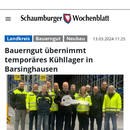
menu
Bauerngut über
Landkreis
Bauerngut
Neubau
13.03.2024 11:25
Bauerngut übernimmt
temporäres Kühllager in
Barsinghausen