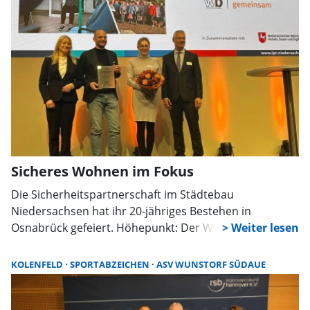
Sicheres Wohnen im Fokus
Die Sicherheitspartnerschaft im Städtebau
Niedersachsen hat ihr 20-jähriges Bestehen in
Osnabrück gefeiert. Höhepunkt: Der Wunstorfer
Bauverein erhielt den neuen Botschafterpreis
„Sicheres Wohnen“ für vorbildliche
KOLENFELD
SPORTABZEICHEN
ASV WUNSTORF SÜDAUE
Quartiersentwicklung und Engagement für Sicherheit.