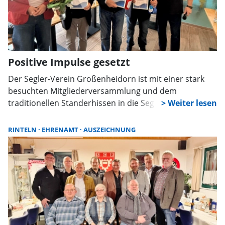
Positive Impulse gesetzt
Der Segler-Verein Großenheidorn ist mit einer stark
besuchten Mitgliederversammlung und dem
traditionellen Standerhissen in die Segelsaison 2026
gestartet. Ehrungen, sportliche Erfolge und ein klares
Bekenntnis zum Klimaschutz prägten den Auftakt in
RINTELN
EHRENAMT
AUSZEICHNUNG
dieses Jahr.