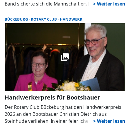
Band sicherte sich die Mannschaft erstmals seit 70
Jahren den ersten Platz. Zudem wurden drei Schützen
für ihre Erfolge bei den Deutschen Meisterschaften
BÜCKEBURG
ROTARY CLUB
HANDWERK
ausgezeichnet.
Handwerkerpreis für Bootsbauer
Der Rotary Club Bückeburg hat den Handwerkerpreis
2026 an den Bootsbauer Christian Dietrich aus
Steinhude verliehen. In einer feierlichen Zeremonie
überreichte Präsidentin Lu Seegers die Auszeichnung