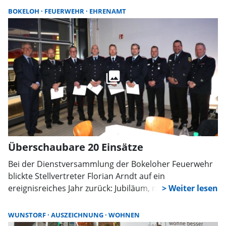
an den Inhaber der renommierten Bootswerft Bopp &
BOKELOH
FEUERWEHR
EHRENAMT
Dietrich.
Überschaubare 20 Einsätze
Bei der Dienstversammlung der Bokeloher Feuerwehr
blickte Stellvertreter Florian Arndt auf ein
ereignisreiches Jahr zurück: Jubiläum, neues
Feuerwehrhaus und 32.818 Stunden Einsatz.
Bürgermeister und Stadtbrandmeister würdigten die
WUNSTORF
AUSZEICHNUNG
WOHNEN
starke Leistung der Ortswehr.