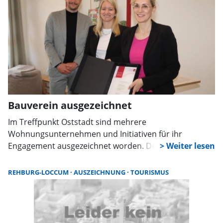
Bauverein ausgezeichnet
Im Treffpunkt Oststadt sind mehrere
Wohnungsunternehmen und Initiativen für ihr
Engagement ausgezeichnet worden. Der Wunstorfer
Bauverein erhielt das Qualitätssiegel „Sicheres
Wohnen“. Gewürdigt wurden neben baulichen
REHBURG-LOCCUM
AUSZEICHNUNG
TOURISMUS
Maßnahmen auch soziale Angebote und
Präventionsarbeit im Quartier.