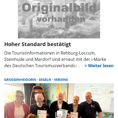
Hoher Standard bestätigt
Die Touristinformationen in Rehburg-Loccum,
Steinhude und Mardorf sind erneut mit der i‑Marke
des Deutschen Tourismusverbandes ausgezeichnet
worden. Die Prüfung belegt hohe Servicequalität,
umfassende Beratung und ein konstant starkes
GROSSENHEIDORN
SEGELN
VEREINE
Angebot für Gäste der Region.