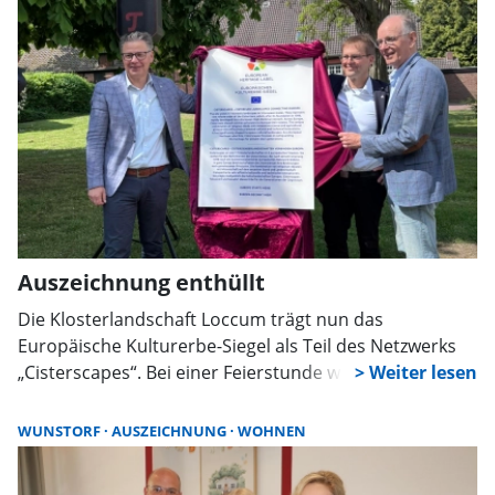
Auszeichnung enthüllt
Die Klosterlandschaft Loccum trägt nun das
Europäische Kulturerbe-Siegel als Teil des Netzwerks
„Cisterscapes“. Bei einer Feierstunde wurde die
Auszeichnung enthüllt. Sie würdigt die
grenzüberschreitende Bedeutung zisterziensischer
WUNSTORF
AUSZEICHNUNG
WOHNEN
Kulturlandschaften und ihre Spuren in Europa.