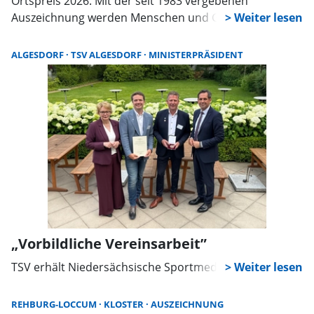
Ortspreis 2026. Mit der seit 1983 vergebenen
Auszeichnung werden Menschen und Gruppen geehrt,
die sich in besonderer Weise um die Kernstadt
verdient gemacht haben. Vorschläge können bis zum
ALGESDORF
TSV ALGESDORF
MINISTERPRÄSIDENT
12. August eingereicht werden.
„Vorbildliche Vereinsarbeit”
TSV erhält Niedersächsische Sportmedaille
REHBURG-LOCCUM
KLOSTER
AUSZEICHNUNG