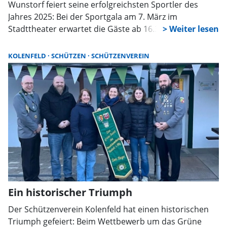
Wunstorf feiert seine erfolgreichsten Sportler des
Jahres 2025: Bei der Sportgala am 7. März im
Stadttheater erwartet die Gäste ab 16.30 Uhr eine
Mischung aus Ehrungen, Showacts und emotionalen
Momenten. Der Eintritt ist frei.
KOLENFELD
SCHÜTZEN
SCHÜTZENVEREIN
Ein historischer Triumph
Der Schützenverein Kolenfeld hat einen historischen
Triumph gefeiert: Beim Wettbewerb um das Grüne