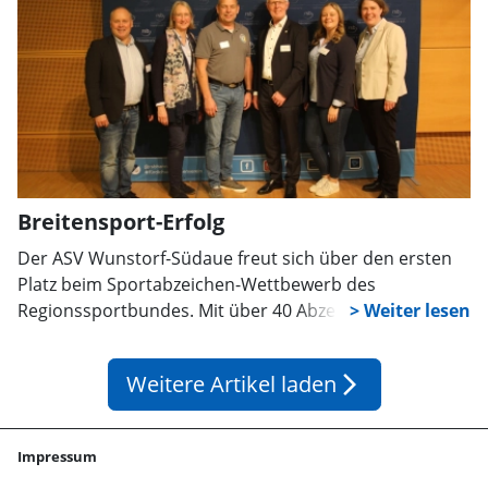
Breitensport-Erfolg
Der ASV Wunstorf-Südaue freut sich über den ersten
Platz beim Sportabzeichen-Wettbewerb des
Regionssportbundes. Mit über 40 Abzeichen im Jahr
2024 setzt der Verein ein starkes Zeichen für
Breitensport und Gemeinschaft – und plant für 2025
Weitere Artikel laden
arrow_forward_ios
noch mehr Erfolge.
Impressum