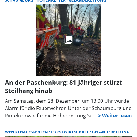
SCHAUMBURG
HÖHENRETTER
GELÄNDERETTUNG
hatte sich dabei verletzt. An der Waldgaststätte
Mooshütte wartete der Rettungswagen auf den
Transport der Patientin.
An der Paschenburg: 81-Jähriger stürzt
Steilhang hinab
Am Samstag, dem 28. Dezember, um 13:00 Uhr wurde
Alarm für die Feuerwehren Unter der Schaumburg und
Rinteln sowie für die Höhenrettung Schaumburger
Land und die DRK-Geländerettung aus Rodenberg
ausgelöst. Im Bereich der Paschenburg stürzte ein 81-
WENDTHAGEN-EHLEN
FORSTWIRTSCHAFT
GELÄNDERETTUNG