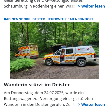
Geländerettung des DRK-Rettungsdienstes
Schaumburg in Rodenberg einen Wassertank
gespendet. Damit verfügt die Einheit über eine
professionelle Lösung, um bei Vegetationsbränden
BAD NENNDORF
DEISTER
FEUERWEHR BAD NENNDORF
rasch gegen das Feuer vorgehen zu können.
Wanderin stürzt im Deister
Am Donnerstag, dem 24.07.2025, wurde ein
Rettungswagen zur Versorgung einer gestürzten
Wanderin in den Deister gerufen. Zur Unterstützung