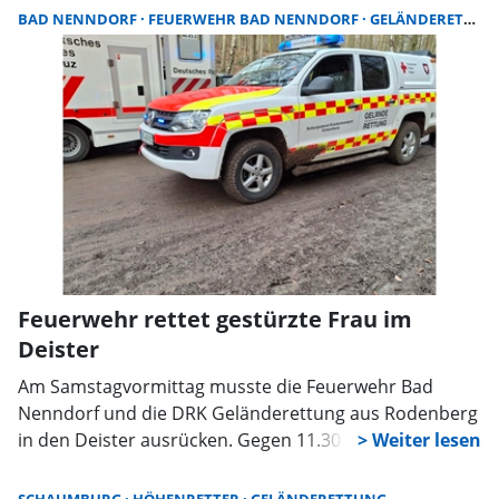
Einsatzstelle bestätigte die Rodenberger
BAD NENNDORF
FEUERWEHR BAD NENNDORF
GELÄNDERETTUNG
Geländerettung, die gerade von der
Fahrzeugausstellung der 112-Jahresfeier von der
Feuerwehr Luhden zurückkehrte, den Brand.
Feuerwehr rettet gestürzte Frau im
Deister
Am Samstagvormittag musste die Feuerwehr Bad
Nenndorf und die DRK Geländerettung aus Rodenberg
in den Deister ausrücken. Gegen 11.30 Uhr, wurde eine
verletzte Person in unwegsamen Gelände gemeldet.
Eine Spaziergängerin war hier scheinbar gestürzt und