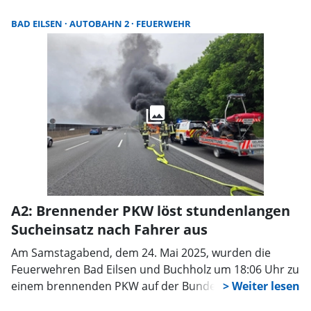
wurden die Feuerwehr Bad Nenndorf sowie die DRK-
Geländerettung aus Rodenberg nachgefordert. Wie die
BAD EILSEN
AUTOBAHN 2
FEUERWEHR
Feuerwehr auf ihrer Homepage mitteilte, befand sich
die Frau zwischen der Mooshütte und der
Teufelsbrücke/Kriegers Rast in einem schwer
zugänglichen Waldstück. Offenbar musste die
Wanderin über mehrere hundert Meter zu einem
größeren Waldweg transportiert werden.
A2: Brennender PKW löst stundenlangen
Sucheinsatz nach Fahrer aus
Am Samstagabend, dem 24. Mai 2025, wurden die
Feuerwehren Bad Eilsen und Buchholz um 18:06 Uhr zu
einem brennenden PKW auf der Bundesautobahn 2 in
Richtung Hannover alarmiert. Bereits auf dem Weg zur