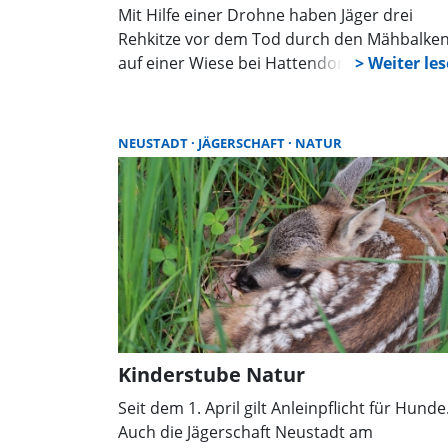
Mit Hilfe einer Drohne haben Jäger drei
Rehkitze vor dem Tod durch den Mähbalke
auf einer Wiese bei Hattendorf bewahrt. Di
Beteiligten riefen Landwirte dazu auf, dass
Angebot der Rehkitzrettung zu nutzen und
sich vor dem Abernten eines Feldes zu
NEUSTADT
JÄGERSCHAFT
NATUR
melden.
Kinderstube Natur
Seit dem 1. April gilt Anleinpflicht für Hunde
Auch die Jägerschaft Neustadt am