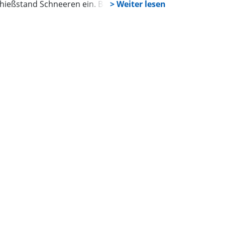
hießstand Schneeren ein. Beginn des
fotages ist 10:00 Uhr. Wer interessiert ist
s grüne Abitur abzulegen, kann sich an
esem Tag informieren und mit Jägern,
sbildern und Prüfern ins Gespräch
mmen. Für Kaffee und Kuchen ist gesorgt.