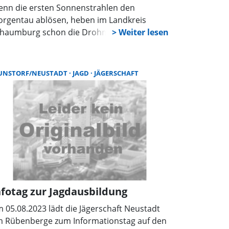
nn die ersten Sonnenstrahlen den
rgentau ablösen, heben im Landkreis
haumburg schon die Drohnen ab: Jäger,
ndwirte, Lohnunternehmer, Hobbypiloten –
d ein gutes Dutzend Freiwilliger, die
meinsam ein Ziel verfolgen: das Leben
NSTORF/NEUSTADT
JAGD
JÄGERSCHAFT
nger Wildtiere zu schützen. Denn mit jeder
hsaison beginnt auch der Kampf gegen
n stummen Tod von jungen Rehkitzen im
hen Gras.
nfotag zur Jagdausbildung
 05.08.2023 lädt die Jägerschaft Neustadt
 Rübenberge zum Informationstag auf den