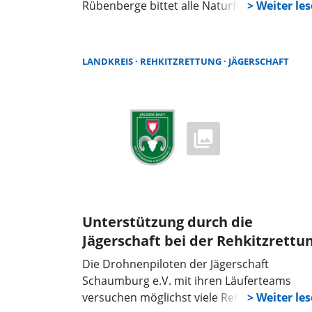
Rübenberge bittet alle Naturfreunde und
Erholungssuchende in den kommenden
Wochen um erhöhte Rücksichtnahme beim
Spaziergang in der freien Natur.
LANDKREIS
REHKITZRETTUNG
JÄGERSCHAFT
Unterstützung durch die
Jägerschaft bei der Rehkitzrettu
Die Drohnenpiloten der Jägerschaft
Schaumburg e.V. mit ihren Läuferteams
versuchen möglichst viele Rehkitze vor dem