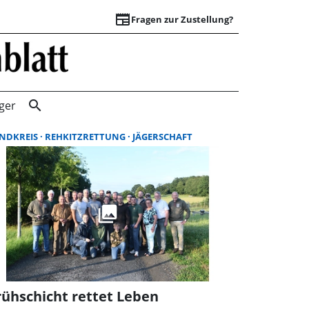
newspaper
Fragen zur Zustellung?
Suchergebnisse |
search
ger
NDKREIS
REHKITZRETTUNG
JÄGERSCHAFT
rühschicht rettet Leben