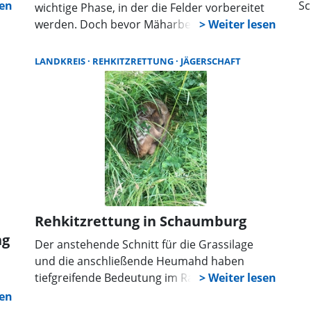
Sc
wichtige Phase, in der die Felder vorbereitet
In
werden. Doch bevor Mäharbeiten beginnen
da
können, steht eine wichtige Aufgabe an: die
di
Suche nach Rehkitzen. Warum ist diese
LANDKREIS
REHKITZRETTUNG
JÄGERSCHAFT
Au
Aufgabe so entscheidend und welche
ko
Konsequenzen drohen Landwirten, die sie
vernachlässigen?
Rehkitzrettung in Schaumburg
ng
Der anstehende Schnitt für die Grassilage
und die anschließende Heumahd haben
tiefgreifende Bedeutung im Rahmen des
Tierschutzgesetzes. Wir möchten an dieser