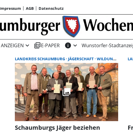
Impressum
AGB
Datenschutz
expand_more
picture_as_pdf
info
expand_more
ANZEIGEN
E-PAPER
Wunstorfer-Stadtanzei
LANDKREIS SCHAUMBURG
JÄGERSCHAFT
WILDUNFALL
LA
Schaumburgs Jäger beziehen
F