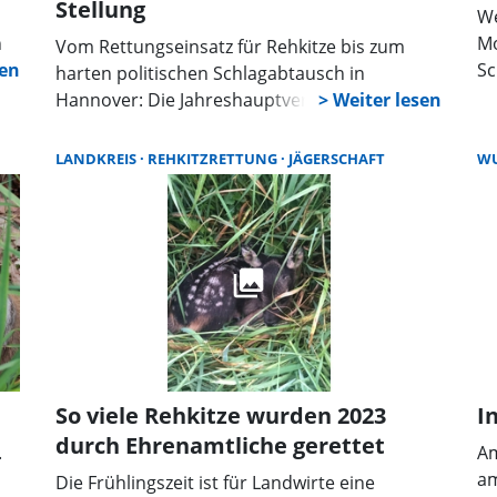
Stellung
We
n
Mo
Vom Rettungseinsatz für Rehkitze bis zum
e
Sc
harten politischen Schlagabtausch in
La
Hannover: Die Jahreshauptversammlung der
un
Jägerschaft Schaumburg im Lauenauer
ge
Sägewerk machte deutlich, dass Jagd heute
LANDKREIS
REHKITZRETTUNG
JÄGERSCHAFT
WU
ju
weit mehr ist als nur Tradition. Es geht um
Mä
knallharte Umweltpolitik, invasive Arten und
de
ein Raubtier, das die Gemüter spaltet.
ho
So viele Rehkitze wurden 2023
I
durch Ehrenamtliche gerettet
.
Am
am
Die Frühlingszeit ist für Landwirte eine