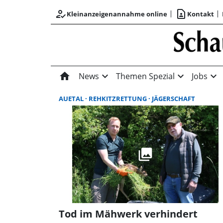
how_to_reg
contact_page
Kleinanzeigenannahme online
Kontakt
home
expand_more
expand_more
expand_more
News
Themen Spezial
Jobs
AUETAL
REHKITZRETTUNG
JÄGERSCHAFT
Tod im Mähwerk verhindert