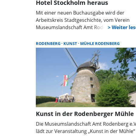
Hotel Stockholm heraus
Mit einer neuen Buchausgabe wird der
Arbeitskreis Stadtgeschichte, vom Verein
Museumslandschaft Amt Rodenberg e.V.,
selbst in die Geschichte Rodenbergs
eingehen. In der Publikation geht es um
RODENBERG
KUNST
MÜHLE RODENBERG
nichts geringeres, als das bedeutende Haus
mit Tradition von Rodenberg. So trägt es a
den Titel: „Das Stockholm – Ein Haus mit
Tradition in Rodenberg“.
Kunst in der Rodenberger Mühle
Die Museumslandschaft Amt Rodenberg e.V
lädt zur Veranstaltung „Kunst in der Mühle“