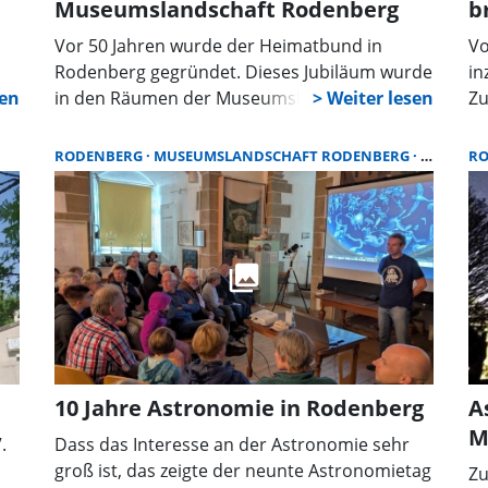
Museumslandschaft Rodenberg
b
Vor 50 Jahren wurde der Heimatbund in
Vo
Rodenberg gegründet. Dieses Jubiläum wurde
in
in den Räumen der Museumslandschaft
Zu
Rodenberg festlich begangen. Etwa 80 Gäste
pr
stellten sich zum Jubiläum ein. Zu ihnen
Ge
RODENBERG
MUSEUMSLANDSCHAFT RODENBERG
VORTRAG
R
gehörten zahlreiche Vereinsmitglieder sowie
Ro
uch
Personen aus heimischer Politik und
Fo
Wirtschaft, die durch die erste Vorsitzende
si
Bettina Schwarz mit großer Freude begrüßt
Mu
wurden.
Mu
Ar
Gl
Mu
mi
10 Jahre Astronomie in Rodenberg
A
Ha
M
si
.
Dass das Interesse an der Astronomie sehr
Ne
groß ist, das zeigte der neunte Astronomietag
Zu