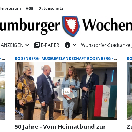
Impressum
AGB
Datenschutz
expand_more
picture_as_pdf
info
expand_more
ANZEIGEN
E-PAPER
Wunstorfer-Stadtanzei
BUCH
RODENBERG
MUSEUMSLANDSCHAFT RODENBERG
JUBILÄU
R
50 Jahre - Vom Heimatbund zur
Z