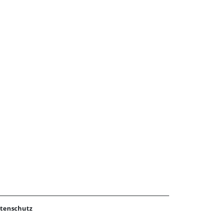
m ersten Mal findet dieser am Donnerstag,
. Februar, 15.30 bis 17 Uhr, im Inselfoyer auf
r Museumsinsel statt.
tenschutz