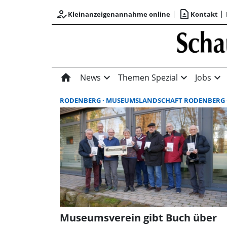
how_to_reg
contact_page
Kleinanzeigenannahme online
Kontakt
home
expand_more
expand_more
expand_more
News
Themen Spezial
Jobs
RODENBERG
MUSEUMSLANDSCHAFT RODENBERG
Museumsverein gibt Buch über