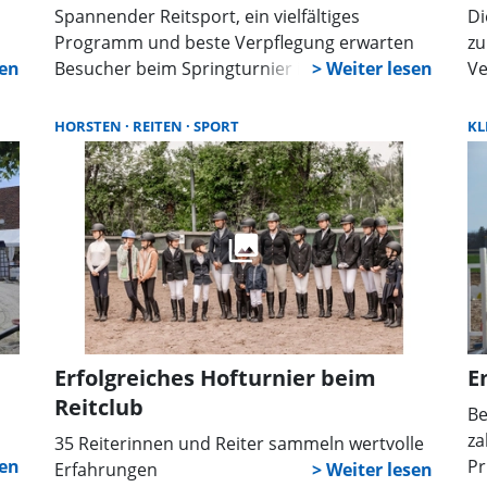
Spannender Reitsport, ein vielfältiges
Di
n
Programm und beste Verpflegung erwarten
zu
Besucher beim Springturnier in Wunstorf-
Ve
Kolenfeld. Rund 880 Reiter treten in 21
ab
is
Prüfungen an. Höhepunkt ist der Große Preis
Po
HORSTEN
REITEN
SPORT
KL
von Kolenfeld am Sonntag.
un
Fa
Erfolgreiches Hofturnier beim
E
Reitclub
Be
za
35 Reiterinnen und Reiter sammeln wertvolle
nd
Pr
Erfahrungen