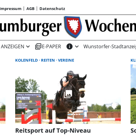
Impressum
AGB
Datenschutz
expand_more
picture_as_pdf
info
expand_more
ANZEIGEN
E-PAPER
Wunstorfer-Stadtanzei
KOLENFELD
REITEN
VEREINE
KL
Reitsport auf Top-Niveau
S