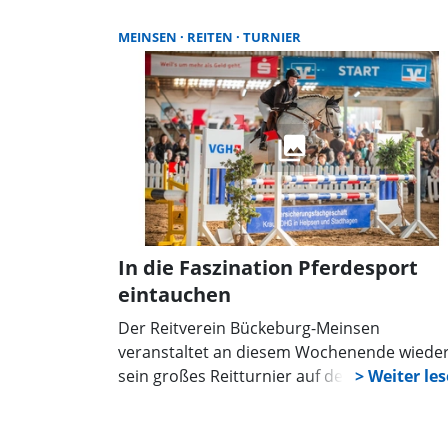
Sicherheit gehen vor, so die Veranstalter. E
Ersatztermin im Herbst ist geplant,
MEINSEN
REITEN
TURNIER
Nenngelder werden erstattet.
In die Faszination Pferdesport
eintauchen
Der Reitverein Bückeburg-Meinsen
veranstaltet an diesem Wochenende wiede
sein großes Reitturnier auf der Anlage in de
Meinser Straße 34. Am Sonnabend und am
Sonntag stehen eine Reihe von Dressur- un