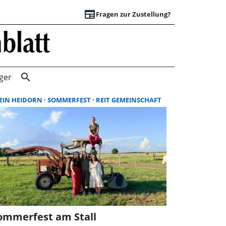
newspaper
Fragen zur Zustellung?
Suchergebnisse |
search
ger
EIN HEIDORN
SOMMERFEST
REIT GEMEINSCHAFT
ommerfest am Stall