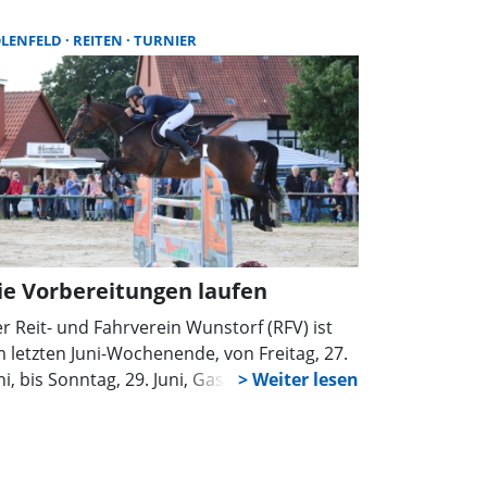
erdeführerschein erfolgreich abgelegt. Der
rein freut sich über starke Leistungen,
LENFELD
REITEN
TURNIER
gagierten Nachwuchs und gut ausgebildete
hulpferde.
ie Vorbereitungen laufen
r Reit- und Fahrverein Wunstorf (RFV) ist
 letzten Juni-Wochenende, von Freitag, 27.
ni, bis Sonntag, 29. Juni, Gastgeber des
mmerturniers auf der Reitanlage des
osterguts Mönchehof der Familie Philipps in
lenfeld. Die Vorbereitungen laufen.