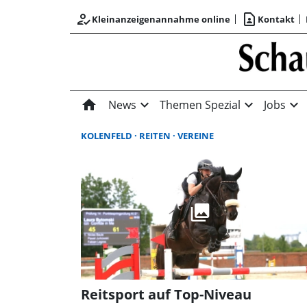
how_to_reg
contact_page
Kleinanzeigenannahme online
Kontakt
home
expand_more
expand_more
expand_more
News
Themen Spezial
Jobs
KOLENFELD
REITEN
VEREINE
Reitsport auf Top-Niveau