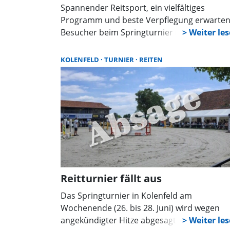
Spannender Reitsport, ein vielfältiges
Programm und beste Verpflegung erwarte
Besucher beim Springturnier in Wunstorf-
Kolenfeld. Rund 880 Reiter treten in 21
Prüfungen an. Höhepunkt ist der Große Pre
KOLENFELD
TURNIER
REITEN
von Kolenfeld am Sonntag.
Reitturnier fällt aus
Das Springturnier in Kolenfeld am
Wochenende (26. bis 28. Juni) wird wegen
angekündigter Hitze abgesagt. Tierschutz u