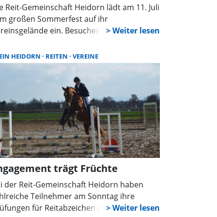
e Reit-Gemeinschaft Heidorn lädt am 11. Juli
m großen Sommerfest auf ihr
reinsgelände ein. Besucher erwartet ein
wechslungsreiches Programm mit
nyreiten, Musik, Tanz, Mitmachaktionen
EIN HEIDORN
REITEN
VEREINE
d kulinarischen Angeboten für die ganze
milie.
ngagement trägt Früchte
i der Reit-Gemeinschaft Heidorn haben
hlreiche Teilnehmer am Sonntag ihre
üfungen für Reitabzeichen und den