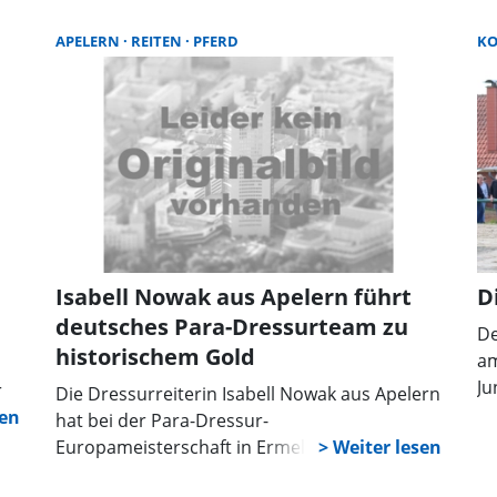
in
Pf
Ve
APELERN
REITEN
PFERD
KO
en
Sc
Isabell Nowak aus Apelern führt
D
deutsches Para-Dressurteam zu
De
historischem Gold
am
Ju
r
Die Dressurreiterin Isabell Nowak aus Apelern
So
r
hat bei der Para-Dressur-
Kl
Europameisterschaft in Ermelo, Niederlande,
Ko
d
im Mannschaftswettbewerb die Goldmedaille