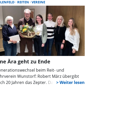
LENFELD
REITEN
VEREINE
ine Ära geht zu Ende
nerationswechsel beim Reit- und
hrverein Wunstorf: Robert März übergibt
ch 20 Jahren das Zepter. Damit geht eine
a zu Ende. Ein junges Team übernimmt die
rstandsarbeit und will das Erbe erfolgreich
rtführen.