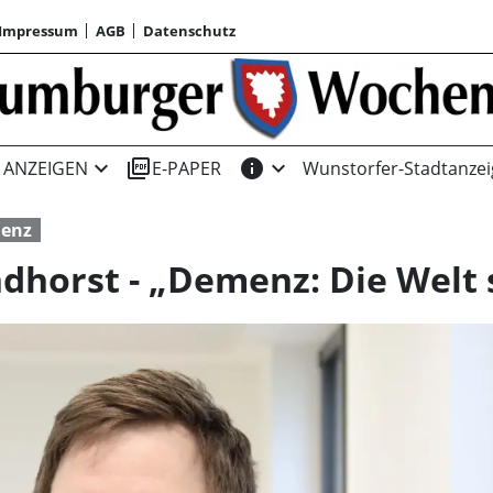
Impressum
AGB
Datenschutz
expand_more
picture_as_pdf
info
expand_more
ANZEIGEN
E-PAPER
Wunstorfer-Stadtanzei
enz
dhorst - „Demenz: Die Welt 