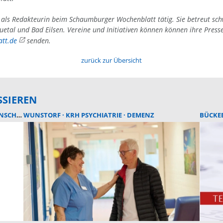
4 als Redakteurin beim Schaumburger Wochenblatt tätig. Sie betreut sc
uetal und Bad Eilsen. Vereine und Initiativen können können ihre Press
tt.de
senden.
zurück zur Übersicht
SSIEREN
SCHUTZ
WUNSTORF
KRH PSYCHIATRIE
DEMENZ
BÜCKE