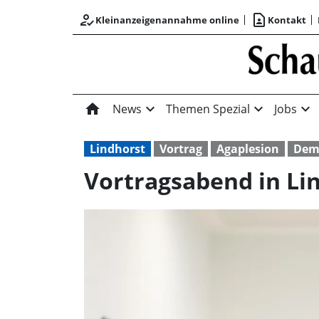
how_to_reg
contact_page
Kleinanzeigenannahme online
Kontakt
home
expand_more
expand_more
expand_more
News
Themen Spezial
Jobs
Lindhorst
Vortrag
Agaplesion
Dem
Vortragsabend in Lin