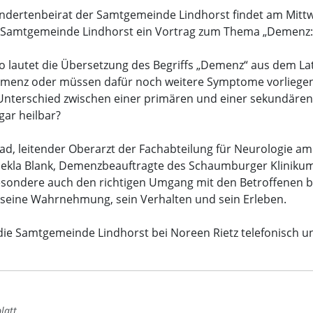
ndertenbeirat der Samtgemeinde Lindhorst findet am Mittwo
amtgemeinde Lindhorst ein Vortrag zum Thema „Demenz: Di
o lautet die Übersetzung des Begriffs „Demenz“ aus dem Lat
 Demenz oder müssen dafür noch weitere Symptome vorliege
nterschied zwischen einer primären und einer sekundären
ar heilbar?
rad, leitender Oberarzt der Fachabteilung für Neurologie 
la Blank, Demenzbeauftragte des Schaumburger Klinikums, 
esondere auch den richtigen Umgang mit den Betroffenen 
 seine Wahrnehmung, sein Verhalten und sein Erleben.
ie Samtgemeinde Lindhorst bei Noreen Rietz telefonisch un
latt.