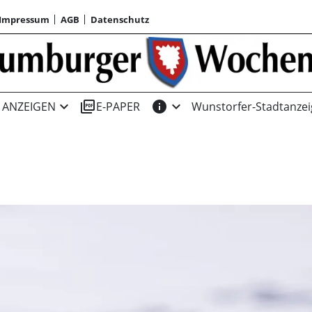
Impressum
AGB
Datenschutz
expand_more
picture_as_pdf
info
expand_more
ANZEIGEN
E-PAPER
Wunstorfer-Stadtanzei