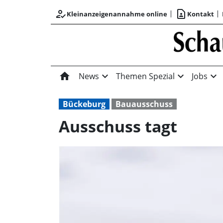
how_to_reg
contact_page
Kleinanzeigenannahme online
Kontakt
home
expand_more
expand_more
expand_more
News
Themen Spezial
Jobs
Bückeburg
Bauausschuss
Ausschuss tagt