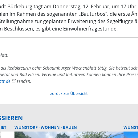
adt Bückeburg tagt am Donnerstag, 12. Februar, um 17 Uhr 
nien im Rahmen des sogenannten „Bauturbos“, die erste Ä
Stellungnahme zur geplanten Erweiterung des Segelflugge
n Beschlüssen, es gibt eine Einwohnerfragestunde.
latt.
4 als Redakteurin beim Schaumburger Wochenblatt tätig. Sie betreut sc
uetal und Bad Eilsen. Vereine und Initiativen können können ihre Press
tt.de
senden.
zurück zur Übersicht
SSIEREN
IET
WUNSTORF
WOHNEN
BAUEN
WUNS