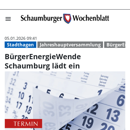
menu
BürgerEnergieW
05.01.2026 09:41
Stadthagen
Jahreshauptversammlung
BürgerEn
BürgerEnergieWende
Schaumburg lädt ein