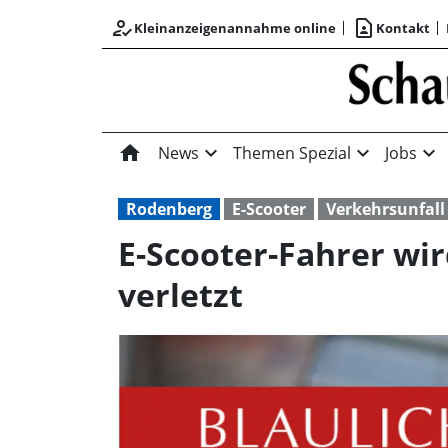
how_to_reg
contact_page
Kleinanzeigenannahme online
Kontakt
home
expand_more
expand_more
expand_more
News
Themen Spezial
Jobs
Rodenberg
E-Scooter
Verkehrsunfall
E-Scooter-Fahrer wi
verletzt