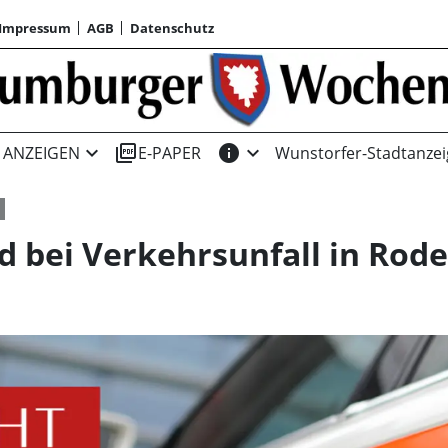
Impressum
AGB
Datenschutz
expand_more
picture_as_pdf
info
expand_more
ANZEIGEN
E-PAPER
Wunstorfer-Stadtanzei
rd bei Verkehrsunfall in Rod