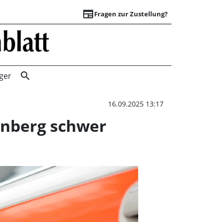
newspaper
Fragen zur Zustellung?
E-Scooter-Fahrer w
search
ger
16.09.2025 13:17
enberg schwer