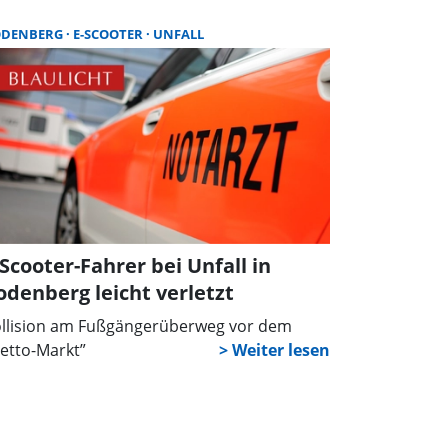
cherheit im Umgang mit E-Scootern. Anlass
t ein tragischer Unfall, der das Engagement
ODENBERG
E-SCOOTER
UNFALL
r Initiative bestärkt hat.
-Scooter-Fahrer bei Unfall in
odenberg leicht verletzt
llision am Fußgängerüberweg vor dem
etto-Markt”