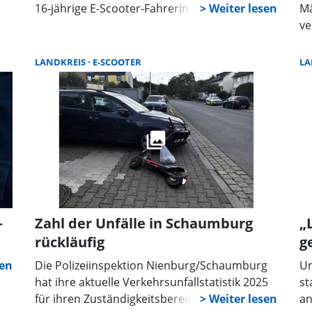
16-jährige E-Scooter-Fahrerin leicht verletzt
Mä
ve
LANDKREIS
E-SCOOTER
LA
–
Zahl der Unfälle in Schaumburg
„
rückläufig
g
Die Polizeiinspektion Nienburg/Schaumburg
Un
hat ihre aktuelle Verkehrsunfallstatistik 2025
st
für ihren Zuständigkeitsbereich vorgestellt.
an