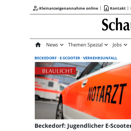
how_to_reg
contact_page
Kleinanzeigenannahme online
Kontakt
home
expand_more
expand_more
expand_more
News
Themen Spezial
Jobs
BECKEDORF
E-SCOOTER
VERKEHRSUNFALL
Beckedorf: Jugendlicher E-Scooter