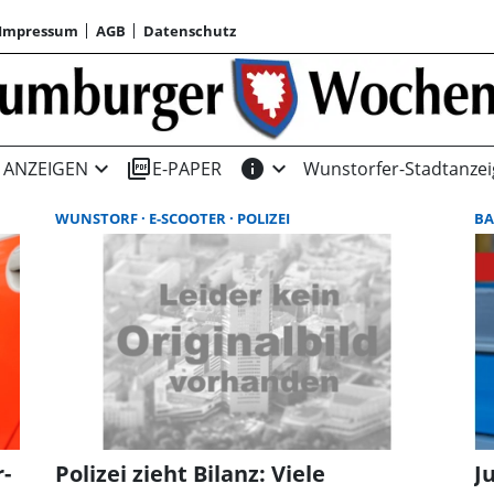
Impressum
AGB
Datenschutz
expand_more
picture_as_pdf
info
expand_more
ANZEIGEN
E-PAPER
Wunstorfer-Stadtanzei
WUNSTORF
E-SCOOTER
POLIZEI
B
-
Polizei zieht Bilanz: Viele
J