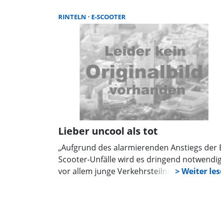
RINTELN
E-SCOOTER
Lieber uncool als tot
„Aufgrund des alarmierenden Anstiegs der 
Scooter-Unfälle wird es dringend notwendig
vor allem junge Verkehrsteilnehmer
umfassend über Verkehrssicherheit
aufzuklären und gezielt auf Risiken
hinzuweisen,” - mit diesem Anspruch kam d
Silvesterinitiative aus Rintel auf das