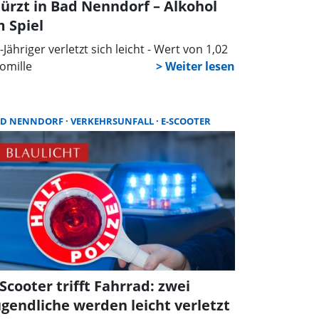
türzt in Bad Nenndorf – Alkohol
m Spiel
-Jähriger verletzt sich leicht - Wert von 1,02
omille
AD NENNDORF
VERKEHRSUNFALL
E-SCOOTER
-Scooter trifft Fahrrad: zwei
ugendliche werden leicht verletzt