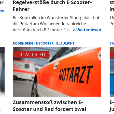
er
Regelverstöße durch E‑Scooter-
s
Fahrer
i
Bei Kontrollen im Wunstorfer Stadtgebiet hat
16
die Polizei am Wochenende zahlreiche
Pr
Verstöße durch E‑Scooter-Fahrer festgestellt.
Mehrere Fahrer waren ohne Versicherung,
ohne Fahrerlaubnis oder unter
RODENBERG
E-SCOOTER
BLAULICHT
B
Drogeneinfluss unterwegs. Es wurden
Ordnungswidrigkeiten und Straftaten
geahndet.
Zusammenstoß zwischen E-
E
Scooter und Rad fordert zwei
J
r