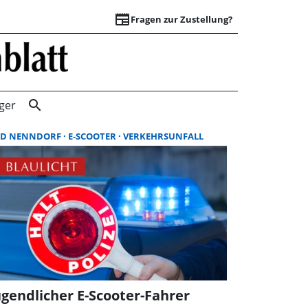
newspaper
Fragen zur Zustellung?
Suchergebnisse |
search
ger
AD NENNDORF
E-SCOOTER
VERKEHRSUNFALL
ugendlicher E-Scooter-Fahrer