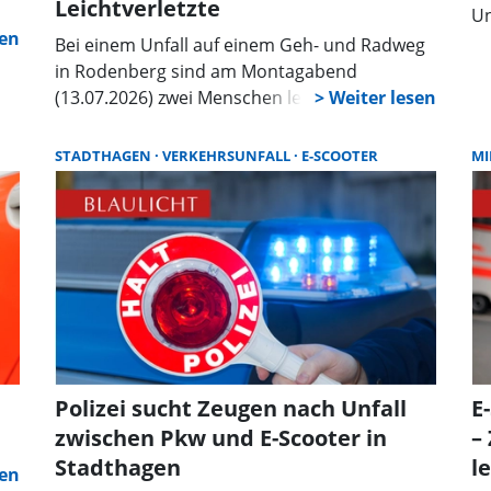
Leichtverletzte
Un
Bei einem Unfall auf einem Geh- und Radweg
in Rodenberg sind am Montagabend
(13.07.2026) zwei Menschen leicht verletzt
worden. Nach Angaben der Polizei war ein 16-
Jähriger aus Bad Nenndorf gegen 18.40 Uhr
STADTHAGEN
VERKEHRSUNFALL
E-SCOOTER
M
mit einem E-Scooter vom Sportplatz in
Richtung Sudewiese unterwegs. Auf dem
Roller befand sich verbotswidrig ein 19-
jähriger Mitfahrer aus der Samtgemeinde
Rodenberg.
Polizei sucht Zeugen nach Unfall
E
zwischen Pkw und E-Scooter in
–
Stadthagen
l