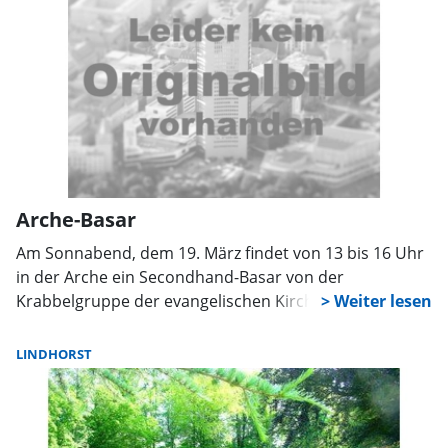
Sollte sich bei der Überprüfung herausstellen, dass
von dem gelockerten Stein eine Unfallgefahr für die
Friedhofsbesucher ausgeht, muss er sofort gesichert
werden, zum Beispiel durch hinlegen.
Arche-Basar
Am Sonnabend, dem 19. März findet von 13 bis 16 Uhr
in der Arche ein Secondhand-Basar von der
Krabbelgruppe der evangelischen Kirchengemeinde
statt. Schwangere sind ab 12.45 Uhr willkommen. Die
Besucher erwartet ein reiches Angebot an Bekleidung,
LINDHORST
Spielzeug, Babyzubehör, Büchern und vielem mehr. Für
das leibliche Wohl der Gäste ist gesorgt.