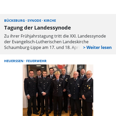
Verkehrsunfall mit vier beteiligten Fahrzeugen (SW
berichtete).
BÜCKEBURG
SYNODE
KIRCHE
Tagung der Landessynode
Zu ihrer Frühjahrstagung tritt die XXI. Landessynode
der Evangelisch-Lutherischen Landeskirche
Schaumburg-Lippe am 17. und 18. April in Heuerßen
zusammen.
HEUERSSEN
FEUERWEHR