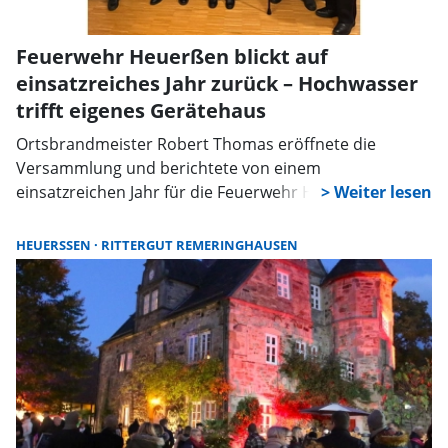
Feuerwehr Heuerßen blickt auf
einsatzreiches Jahr zurück – Hochwasser
trifft eigenes Gerätehaus
Ortsbrandmeister Robert Thomas eröffnete die
Versammlung und berichtete von einem
einsatzreichen Jahr für die Feuerwehr Heuerßen.
Insgesamt wurde sie zu 14 Einsätzen gerufen. Vier
davon wurden unter einer Einsatznummer
HEUERSSEN
RITTERGUT REMERINGHAUSEN
zusammengefasst, da sie alle mit dem
Hochwasserereignis an einem Tag zusammenhingen.
Die Einsätze gliederten sich weiterhin in fünf
Brandeinsätze und fünf technische Hilfeleistungen.