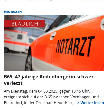
entfernten zuvor ein Zaunelement des Grundstücks
und schoben das Quad über eine Rasenfläche zur
HEUERSSEN
nahegelegenen Kreisstraße. Dort wurde das Fahrzeug
vermutlich auf einen Anhänger verladen und
abtransportiert. Der Diebstahl ereignete sich etwa
gegen 00:55 Uhr.
B65: 47-jährige Rodenbergerin schwer
verletzt
Am Dienstag, dem 04.03.2025, gegen 13:45 Uhr,
ereignete sich auf der B 65 zwischen Vornhagen und
Beckedorf, in der Ortschaft Heuerßen, ein