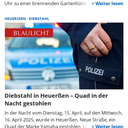
Uhr zu einer brennenden Gartenhütte in Heuerßen
gerufen. Bei ihrer Ankunft stellten die Einsatzkräfte
fest, dass es sich um einen Unterstand für Kaminholz
HEUERSSEN
DIEBSTAHL
handelte, der bereits lichterloh brannte. Zur
Brandbekämpfung setzten sie zwei Trupps unter
schwerem Atemschutz ein. Gleichzeitig verhinderten
sie mit einer Riegelstellung das Übergreifen des Feuers
auf die angrenzende Vegetation und eine
nahegelegene Gartenhütte.
Diebstahl in Heuerßen – Quad in der
Nacht gestohlen
In der Nacht vom Dienstag, 15. April, auf den Mittwoch,
16. April 2025, wurde in Heuerßen, Neue Straße, ein
Quad der Marke Yamaha gestohlen. Unbekannte Täter