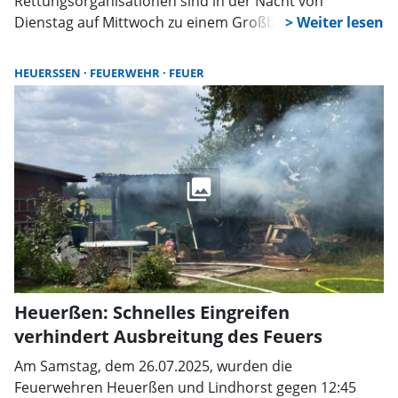
Rettungsorganisationen sind in der Nacht von
Dienstag auf Mittwoch zu einem Großbrand auf dem
Rittergut Remeringhausen ausgerückt. Eine historische
Scheune stand in Flammen, die Feuerwehr verhinderte
HEUERSSEN
FEUERWEHR
FEUER
ein Übergreifen des Feuers auf weitere Gebäude,
niemand wurde verletzt.
Heuerßen: Schnelles Eingreifen
verhindert Ausbreitung des Feuers
Am Samstag, dem 26.07.2025, wurden die
Feuerwehren Heuerßen und Lindhorst gegen 12:45