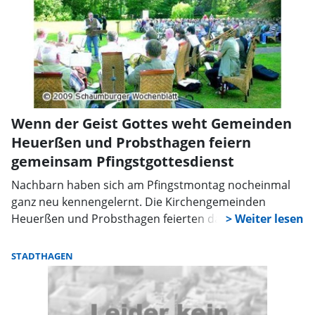
Wenn der Geist Gottes weht Gemeinden
Heuerßen und Probsthagen feiern
gemeinsam Pfingstgottesdienst
Nachbarn haben sich am Pfingstmontag nocheinmal
ganz neu kennengelernt. Die Kirchengemeinden
Heuerßen und Probsthagen feierten dazu einen
gemeinsamen Gottesdienst unter freiem Himmel.
Rund 350 Menschen aus beiden Kirchengemeinden
STADTHAGEN
kamen auf das Rittergut Remeringhausen.Im Park
unter der alten Rotbuche hatten die Helfer einen Altar
geschmückt und Stühle aufgestellt. „Pfingsten – Gottes