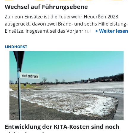
Wechsel auf Führungsebene
Zu neun Einsätze ist die Feuerwehr Heuerßen 2023
ausgerückt, davon zwei Brand- und sechs Hilfeleistung-
Einsätze. Insgesamt sei das Vorjahr ruhig verlaufen, so
Ortsbrandmeister Jan-Alfred Kotlarski, dessen Amt nun
von Nachfolger Robert Thomas übernommen wird.
LINDHORST
Entwicklung der KITA-Kosten sind noch