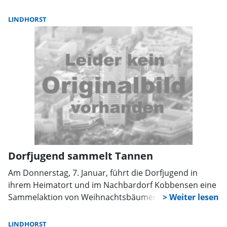
Tagesordnung stehen unter anderem folgende Punkte:
Jahresberichte 2011, Wahlen, Verleihung der
LINDHORST
Jugendflamme. Im Anschluss an die Versammlung wird
ein Imbiss gereicht.
Dorfjugend sammelt Tannen
Am Donnerstag, 7. Januar, führt die Dorfjugend in
ihrem Heimatort und im Nachbardorf Kobbensen eine
Sammelaktion von Weihnachtsbäumen durch. Ab 10
Uhr fahren die Mitglieder durch die Gemeinde und
sammeln alle abgeschmückte Bäume ein. Diese sollten
LINDHORST