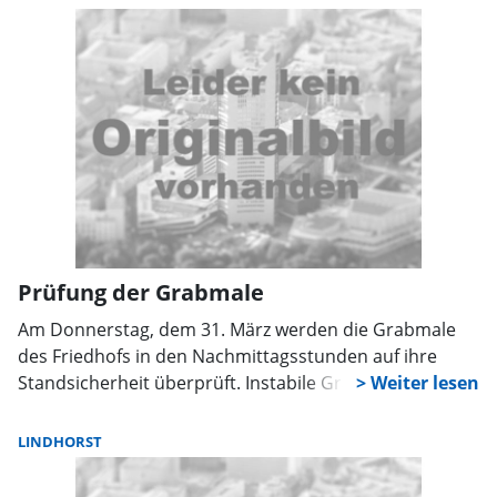
folglich gut sichtbar an der Straße abgestellt werden.
Prüfung der Grabmale
Am Donnerstag, dem 31. März werden die Grabmale
des Friedhofs in den Nachmittagsstunden auf ihre
Standsicherheit überprüft. Instabile Grabmale werden
gekennzeichnet und die Nutzungsberechtigten
nachfolgend informiert. Die Nutzungsberechtigten
LINDHORST
sind dafür zuständig, die gekennzeichneten Grabmale
kurzfristig wieder standsicher aufstellen zu lassen.