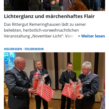
Lichterglanz und märchenhaftes Flair
Das Rittergut Remeringhausen lädt zu seiner
beliebten, herbstlich-vorweihnachtlichen
Veranstaltung „November-Licht“. Vom 8. November bis
10. November werden dabei Kultur, Kulinarisches und
Illumination das Programm auf dem historischen
HEUERSSEN
FEUERWEHR
Gutsgelände bestimmen, erstmals werden die
Besucher märchenhafte Video-Installationen verfolgen
können.