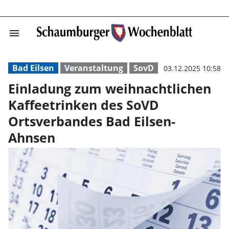
menu
Einladung zum w
Bad Eilsen
Veranstaltung
SovD
03.12.2025 10:58
Einladung zum weihnachtlichen
Kaffeetrinken des SoVD
Ortsverbandes Bad Eilsen-
Ahnsen