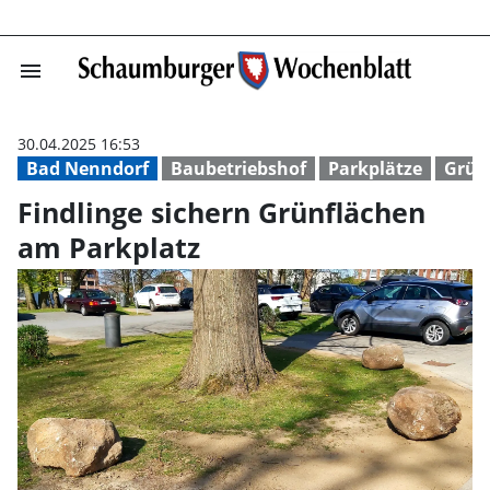
menu
Findlinge siche
30.04.2025 16:53
Bad Nenndorf
Baubetriebshof
Parkplätze
Grün
Findlinge sichern Grünflächen
am Parkplatz