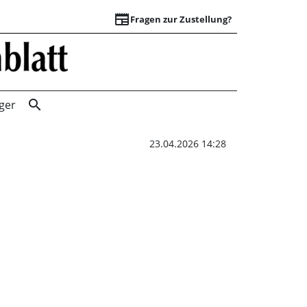
newspaper
Fragen zur Zustellung?
Ich glaube an gar
search
ger
23.04.2026 14:28