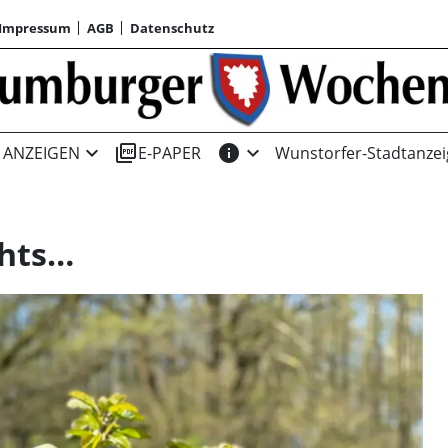
Impressum
AGB
Datenschutz
expand_more
picture_as_pdf
info
expand_more
ANZEIGEN
E-PAPER
Wunstorfer-Stadtanzei
chts…