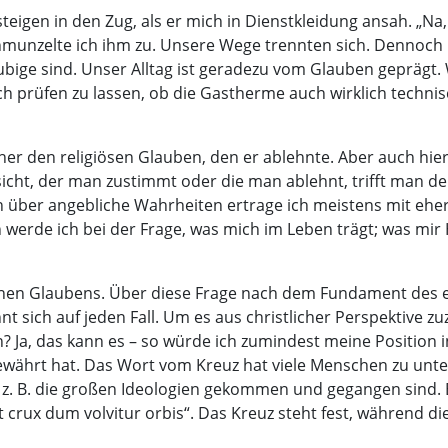
eigen in den Zug, als er mich in Dienstkleidung ansah. „N
chmunzelte ich ihm zu. Unsere Wege trennten sich. Dennoch 
äubige sind. Unser Alltag ist geradezu vom Glauben geprägt.
h prüfen zu lassen, ob die Gastherme auch wirklich technisc
r den religiösen Glauben, den er ablehnte. Aber auch hier 
sicht, der man zustimmt oder die man ablehnt, trifft man de
on über angebliche Wahrheiten ertrage ich meistens mit eh
 werde ich bei der Frage, was mich im Leben trägt; was mir 
lichen Glaubens. Über diese Frage nach dem Fundament des 
sich auf jeden Fall. Um es aus christlicher Perspektive zu
? Ja, das kann es – so würde ich zumindest meine Position
bewährt hat. Das Wort vom Kreuz hat viele Menschen zu unt
z. B. die großen Ideologien gekommen und gegangen sind. 
t crux dum volvitur orbis“. Das Kreuz steht fest, während di