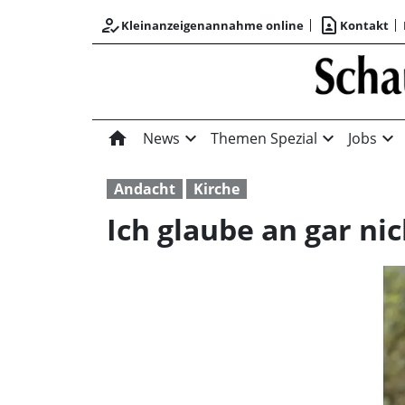
how_to_reg
contact_page
Kleinanzeigenannahme online
Kontakt
home
expand_more
expand_more
expand_more
News
Themen Spezial
Jobs
Andacht
Kirche
Ich glaube an gar ni