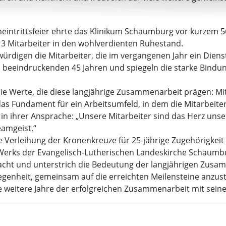
neintrittsfeier ehrte das Klinikum Schaumburg vor kurzem 56
13 Mitarbeiter in den wohlverdienten Ruhestand.
n, würdigen die Mitarbeiter, die im vergangenen Jahr ein Dien
zu beeindruckenden 45 Jahren und spiegeln die starke Bind
die Werte, die diese langjährige Zusammenarbeit prägen: M
as Fundament für ein Arbeitsumfeld, in dem die Mitarbeite
n ihrer Ansprache: „Unsere Mitarbeiter sind das Herz unse
eamgeist.“
e Verleihung der Kronenkreuze für 25-jährige Zugehörigkei
Werks der Evangelisch-Lutherischen Landeskirche Schaumbur
dacht und unterstrich die Bedeutung der langjährigen Zusa
legenheit, gemeinsam auf die erreichten Meilensteine anzu
ele weitere Jahre der erfolgreichen Zusammenarbeit mit sein