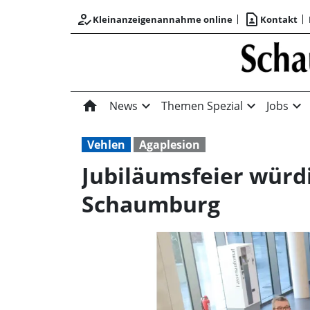
how_to_reg
contact_page
Kleinanzeigenannahme online
Kontakt
home
expand_more
expand_more
expand_more
News
Themen Spezial
Jobs
Vehlen
Agaplesion
Jubiläumsfeier würd
Schaumburg