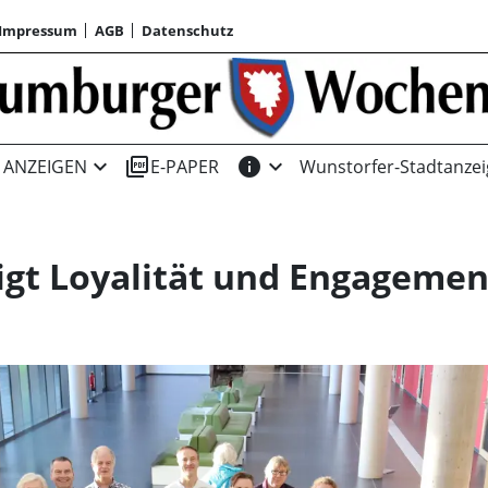
Impressum
AGB
Datenschutz
expand_more
picture_as_pdf
info
expand_more
ANZEIGEN
E-PAPER
Wunstorfer-Stadtanzei
igt Loyalität und Engagemen