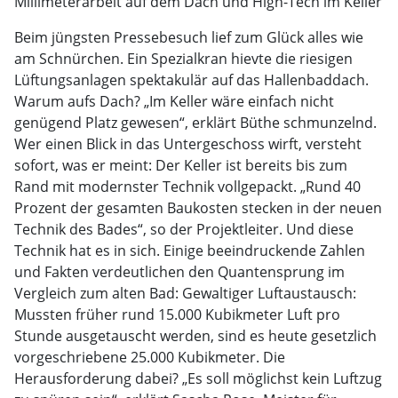
Millimeterarbeit auf dem Dach und High-Tech im Keller
Beim jüngsten Pressebesuch lief zum Glück alles wie
am Schnürchen. Ein Spezialkran hievte die riesigen
Lüftungsanlagen spektakulär auf das Hallenbaddach.
Warum aufs Dach? „Im Keller wäre einfach nicht
genügend Platz gewesen“, erklärt Büthe schmunzelnd.
Wer einen Blick in das Untergeschoss wirft, versteht
sofort, was er meint: Der Keller ist bereits bis zum
Rand mit modernster Technik vollgepackt. „Rund 40
Prozent der gesamten Baukosten stecken in der neuen
Technik des Bades“, so der Projektleiter. Und diese
Technik hat es in sich. Einige beeindruckende Zahlen
und Fakten verdeutlichen den Quantensprung im
Vergleich zum alten Bad: Gewaltiger Luftaustausch:
Mussten früher rund 15.000 Kubikmeter Luft pro
Stunde ausgetauscht werden, sind es heute gesetzlich
vorgeschriebene 25.000 Kubikmeter. Die
Herausforderung dabei? „Es soll möglichst kein Luftzug