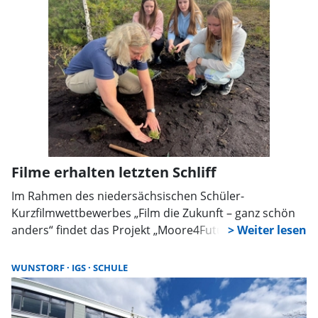
Miersch (Hildburgschule Rinteln) traten an, um ihre
Lesekünste in englischer Sprache zu präsentieren.
Filme erhalten letzten Schliff
Im Rahmen des niedersächsischen Schüler-
Kurzfilmwettbewerbes „Film die Zukunft – ganz schön
anders“ findet das Projekt „Moore4Future“ statt. Die
Evangelische IGS hat sich mit mehreren Beiträgen
beteiligt.
WUNSTORF
IGS
SCHULE