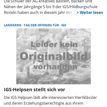
Die Schüler der AG kreatives Basteln, Backen und
Nähen der Jahrgänge 5 bis 9 der IGS/Hildburgschule
Rinteln haben auch in diesem Jahr mit ihrer
Adventskalender-Tombola Großes bewirkt. Am
Donnerstag überreichten sie einen beeindruckenden
LANDKREIS
TAG DER OFFENEN TÜR
IGS
Betrag von 600 Euro an die Rintelner Silvesterinitiative.
Die feierliche Übergabe fand im Kluster C der Schule
statt, wo zahlreiche Kinder und die verantwortlichen
Lehrerinnen Frau Rothe, Frau Ladage und Frau van den
Boom, unterstützt von Frau Kaiser-Stedding, die vor
einigen Jahren die Idee zur Tombola hatte, den
Spendenscheck an Frau Antje Ueckermann von der
Silvesterinitiative überreichten.
IGS-Helpsen stellt sich vor
Die IGS Helpsen lädt alle interessierten Viertklässler
und deren Erziehungsberechtigte aus ihrem