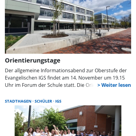
Orientierungstage
Der allgemeine Informationsabend zur Oberstufe der
Evangelischen IGS findet am 14. November um 19.15
Uhr im Forum der Schule statt. Die Orientierungstage
für Schüler des 10. Jahrgangs sind vom 20. bis 24.
November. In voraussichtlich drei Profilklassen des 11.
STADTHAGEN
SCHÜLER
IGS
Jahrgangs werden die Schüler für die Dauer der
Orientierungstage neu zusammengesetzt und erleben
authentischen Oberstufenunterricht, während die
jetzigen 11. Klassen in dieser Zeit ihr Hochschul- oder