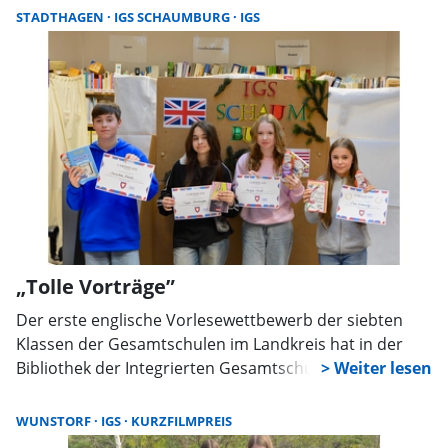
Überschrift „Erinnern für die Zukunft“ arbeiten.
STADTHAGEN
IGS SCHAUMBURG
IGS
„Tolle Vorträge”
Der erste englische Vorlesewettbewerb der siebten
Klassen der Gesamtschulen im Landkreis hat in der
Bibliothek der Integrierten Gesamtschule Schaumburg
(IGS) in Stadthagen stattgefunden. Tugçe Sirmatsoglou
(IGS Helpsen), Lina Wilkening (IGS Schaumburg),
WUNSTORF
IGS
KURZFILMPREIS
Martyna Musiol (IGS Rodenberg) und Maximilian