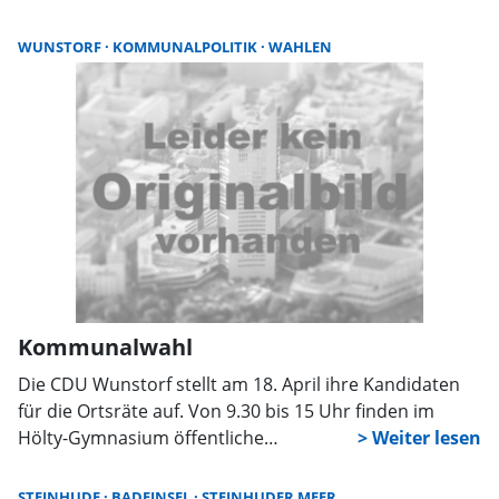
und Brauchtum. Anträge können noch bis zum 31. Mai
gestellt werden.
WUNSTORF
KOMMUNALPOLITIK
WAHLEN
Kommunalwahl
Die CDU Wunstorf stellt am 18. April ihre Kandidaten
für die Ortsräte auf. Von 9.30 bis 15 Uhr finden im
Hölty-Gymnasium öffentliche
Aufstellungsversammlungen für alle Ortsteile statt. Im
Fokus steht auch das Rennen um die Kernstadt.
STEINHUDE
BADEINSEL
STEINHUDER MEER