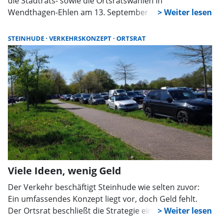
die Stadtrats- sowie die Ortsratswahlen in
Wendthagen-Ehlen am 13. September aufgestellt, die
Vorschläge wurden dabei einstimmig angenommen.
Parallel erarbeiteten die Christdemokraten ein
STEINHUDE
VERKEHRSKONZEPT
ORTSRAT
Wahlprogramm.
Viele Ideen, wenig Geld
Der Verkehr beschäftigt Steinhude wie selten zuvor:
Ein umfassendes Konzept liegt vor, doch Geld fehlt.
Der Ortsrat beschließt die Strategie einstimmig, ringt