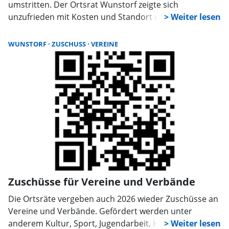
umstritten. Der Ortsrat Wunstorf zeigte sich
unzufrieden mit Kosten und Standort und vertagte
eine Entscheidung. Zustimmung zu den 250.000 Euro
gibt es nur bei einer Förderung, etwa über Leader.
WUNSTORF
ZUSCHUSS
VEREINE
Zuschüsse für Vereine und Verbände
Die Ortsräte vergeben auch 2026 wieder Zuschüsse an
Vereine und Verbände. Gefördert werden unter
anderem Kultur, Sport, Jugendarbeit, Heimatpflege