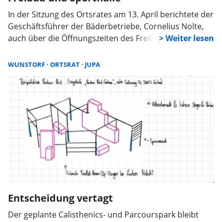
In der Sitzung des Ortsrates am 13. April berichtete der
Geschäftsführer der Bäderbetriebe, Cornelius Nolte,
auch über die Öffnungszeiten des Freibades. Die sind
10 bis 19 Uhr, der Ortsrat hätte sich für Berufstätige
eine Öffnungszeit bis 20 Uhr gewünscht. Das sei aber
WUNSTORF
ORTSRAT
JUPA
nicht möglich, es müsste eine zweite Schicht eingesetzt
werden.
Entscheidung vertagt
Der geplante Calisthenics- und Parcourspark bleibt