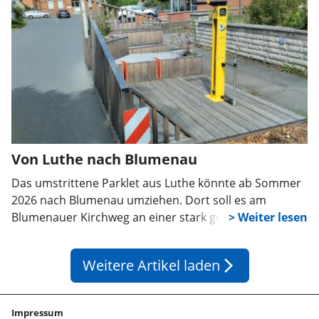
Von Luthe nach Blumenau
Das umstrittene Parklet aus Luthe könnte ab Sommer
2026 nach Blumenau umziehen. Dort soll es am
Blumenauer Kirchweg an einer stark genutzten
Radroute aufgestellt werden. Der Ortsrat erhofft sich
hier mehr Akzeptanz für das bislang ungeliebte
Weitere Artikel laden
arrow_forward_ios
Stadtmöbel und einen Mehrwert für Radfahrer.
Impressum