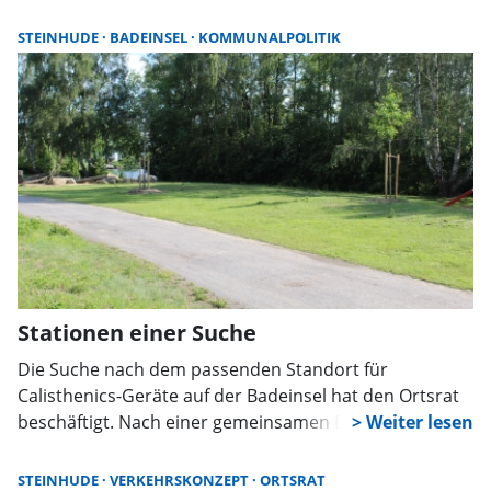
aber um Prioritäten. Erste Maßnahmen für 2027 sollen
nun konkret vorbereitet werden.
STEINHUDE
BADEINSEL
KOMMUNALPOLITIK
Stationen einer Suche
Die Suche nach dem passenden Standort für
Calisthenics-Geräte auf der Badeinsel hat den Ortsrat
beschäftigt. Nach einer gemeinsamen Begehung und
intensiver Abwägung fiel die Entscheidung auf den
Bereich am Spielplatz.
STEINHUDE
VERKEHRSKONZEPT
ORTSRAT