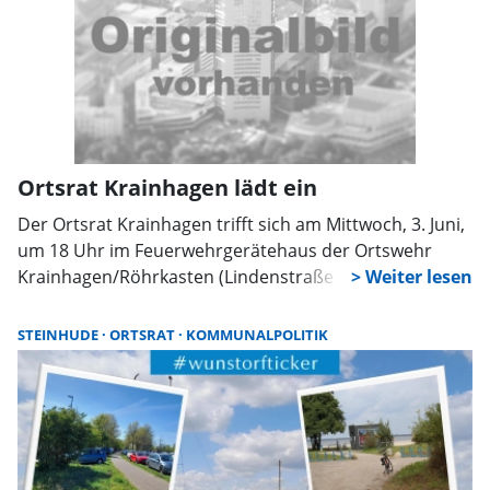
Ortsrat Krainhagen lädt ein
Der Ortsrat Krainhagen trifft sich am Mittwoch, 3. Juni,
um 18 Uhr im Feuerwehrgerätehaus der Ortswehr
Krainhagen/Röhrkasten (Lindenstraße 27) zu seiner
nächsten öffentlichen Sitzung. Dazu lädt die
Verwaltung jetzt ein.
STEINHUDE
ORTSRAT
KOMMUNALPOLITIK