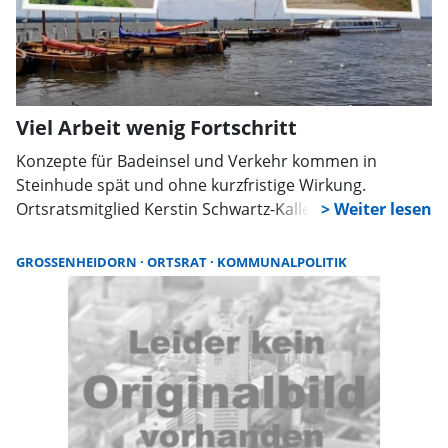
Viel Arbeit wenig Fortschritt
Konzepte für Badeinsel und Verkehr kommen in
Steinhude spät und ohne kurzfristige Wirkung.
Ortsratsmitglied Kerstin Schwartz-Kallendorf übt
scharfe Kritik an Verwaltung und Planung und tritt aus
der CDU aus. Sie will künftig parteilos kandidieren.
GROSSENHEIDORN
ORTSRAT
KOMMUNALPOLITIK