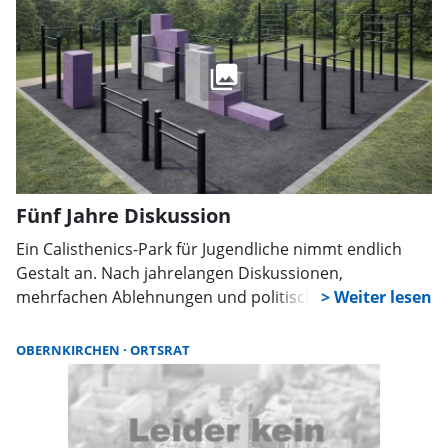
Fünf Jahre Diskussion
Ein Calisthenics-Park für Jugendliche nimmt endlich
Gestalt an. Nach jahrelangen Diskussionen,
mehrfachen Ablehnungen und politischem Ringen hat
der Ortsrat nun zugestimmt. Die Planung beginnt,
auch dank Förderanträgen und neu gefundenem
OBERNKIRCHEN
ORTSRAT
Standort.