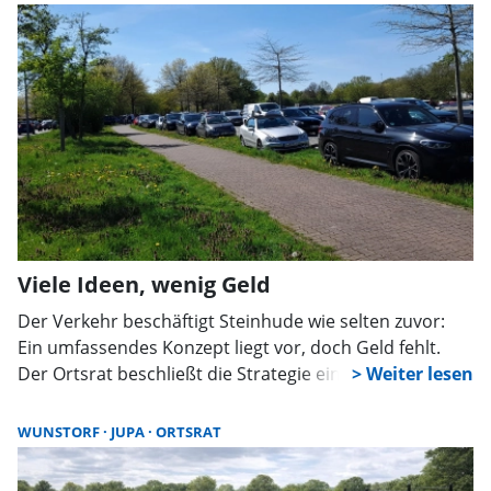
Viele Ideen, wenig Geld
Der Verkehr beschäftigt Steinhude wie selten zuvor:
Ein umfassendes Konzept liegt vor, doch Geld fehlt.
Der Ortsrat beschließt die Strategie einstimmig, ringt
aber um Prioritäten. Erste Maßnahmen für 2027 sollen
nun konkret vorbereitet werden.
WUNSTORF
JUPA
ORTSRAT