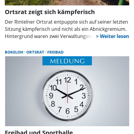
Ortsrat zeigt sich kämpferisch
Der Rintelner Ortsrat entpuppte sich auf seiner letzten
Sitzung kämpferisch und nicht als ein Abnickgremium.
Hintergrund waren zwei Verwaltungsvorlagen, die zum
einen den Bolzplatz am Heinekamp schließen wollten
und zum anderen das Ende der öffentlichen Flächen
BOKELOH
ORTSRAT
FREIBAD
für die Baumpflanzaktionen für Neugeborene in den
Generationenparks bedeutet hätten. Zufrieden zeigte
sich der Ortsrat mit verstärkten Kontrollen im
Stadtgebiet durch Kombi-Streifen von Polizei und
Ordnungsamt.
Freibad und Sporthalle