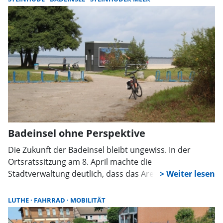
Badeinsel ohne Perspektive
Die Zukunft der Badeinsel bleibt ungewiss. In der
Ortsratssitzung am 8. April machte die
Stadtverwaltung deutlich, dass das Areal bis
mindestens 2032 keine Priorität hat. Auch eine private
Initiative für einen Calisthenics-Park stieß zunächst auf
LUTHE
FAHRRAD
MOBILITÄT
Ablehnung. Der Ortsrat übte deutliche Kritik.