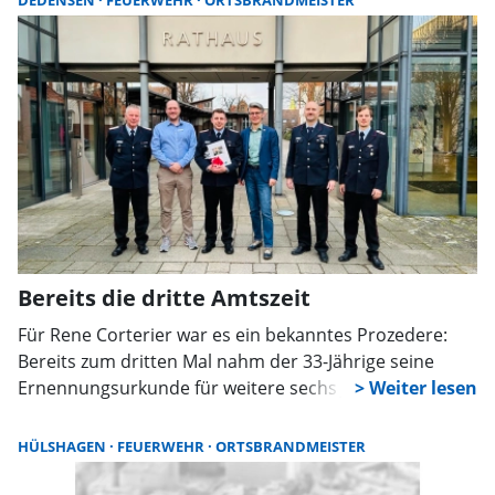
DEDENSEN
FEUERWEHR
ORTSBRANDMEISTER
gebührend verabschiedet. Auch
Samtgemeindebürgermeister Thomas Wolf und
Bürgermeister Wilfried Mundt sowie weitere Vertreter
der Feuerwehr dankten ihm für seine langjährige
engagierte Amtszeit.
Bereits die dritte Amtszeit
Für Rene Corterier war es ein bekanntes Prozedere:
Bereits zum dritten Mal nahm der 33-Jährige seine
Ernennungsurkunde für weitere sechs Jahre als
Ortsbrandmeister der Freiwilligen Feuerwehr
Dedensen entgegen.
HÜLSHAGEN
FEUERWEHR
ORTSBRANDMEISTER