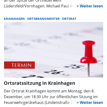
an der Spitze der Ortsfeuerwehr
Lüdersfeld/Vornhagen. Michael Paul Kwasniok als
Ortsbrandmeister, Marvin Eberding und Stefan Röhler
als stellvertretende Ortsbrandmeister leiten in Zukunft
KRAINHAGEN
ORTSBRANDMEISTER
ORTSRAT
die Wehr.
Ortsratssitzung in Krainhagen
Der Ortsrat Krainhagen kommt am Montag, den 8.
Dezember, um 18:30 Uhr zur öffentlichen Sitzung im
Feuerwehrgerätehaus (Lindenstraße 27) zusammen.