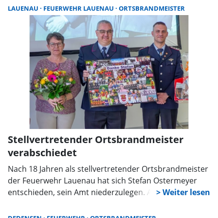
Bad Nenndorf ernannt. Die entsprechende
LAUENAU
FEUERWEHR LAUENAU
ORTSBRANDMEISTER
Vorschlagswahl fand zuvor im Rahmen einer
Mitgliederversammlung der Bad Nenndorfer
Feuerwehr statt.
Stellvertretender Ortsbrandmeister
verabschiedet
Nach 18 Jahren als stellvertretender Ortsbrandmeister
der Feuerwehr Lauenau hat sich Stefan Ostermeyer
entschieden, sein Amt niederzulegen. An seine Stelle
tritt Philipp Kühl. In einer feierlichen Veranstaltung am
im Feuerwehrhaus Lauenau wurde Ostermeyer