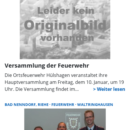
Versammlung der Feuerwehr
Die Ortsfeuerwehr Hülshagen veranstaltet ihre
Hauptversammlung am Freitag, dem 10. Januar, um 19
Uhr. Die Versammlung findet im
Dorfgemeinschaftshaus statt, auf der Tagesordnung
stehen Punkte wie Berichte und die Wahl des
BAD NENNDORF, RIEHE
FEUERWEHR
WALTRINGHAUSEN
stellvertretenden Ortsbrandmeisters.