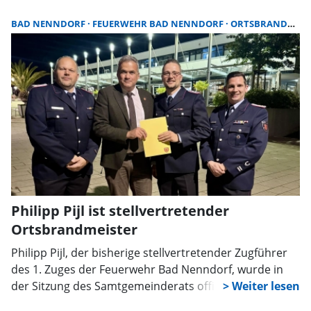
Ein zentraler Punkt der Sitzung ist die Fusion der
Ortsfeuerwehren Krainhagen und Röhrkasten sowie
BAD NENNDORF
FEUERWEHR BAD NENNDORF
ORTSBRANDMEISTER
die Benennung des Ortsbrandmeisters nebst
Stellvertretern. Diese Zusammenlegung soll die
Effizienz und Einsatzbereitschaft der Feuerwehren
verbessern. Die Sitzung bietet den Bürgern die
Gelegenheit, sich über die Entwicklungen in ihrer
Gemeinde zu informieren und sich aktiv einzubringen.
Alle Interessierten sind eingeladen, an der Sitzung
teilzunehmen.
Philipp Pijl ist stellvertretender
Ortsbrandmeister
Philipp Pijl, der bisherige stellvertretender Zugführer
des 1. Zuges der Feuerwehr Bad Nenndorf, wurde in
der Sitzung des Samtgemeinderats offiziell zum
stellvertretenden Ortsbrandmeister der Feuerwehr