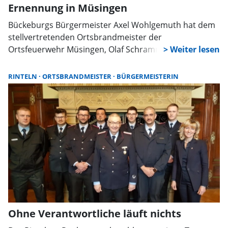
Ernennung in Müsingen
Bückeburgs Bürgermeister Axel Wohlgemuth hat dem
stellvertretenden Ortsbrandmeister der
Ortsfeuerwehr Müsingen, Olaf Schramme, seine
Ernennungsurkunde für eine weitere Amtszeit ab dem
1. März 2024 ausgehändigt.
RINTELN
ORTSBRANDMEISTER
BÜRGERMEISTERIN
Ohne Verantwortliche läuft nichts