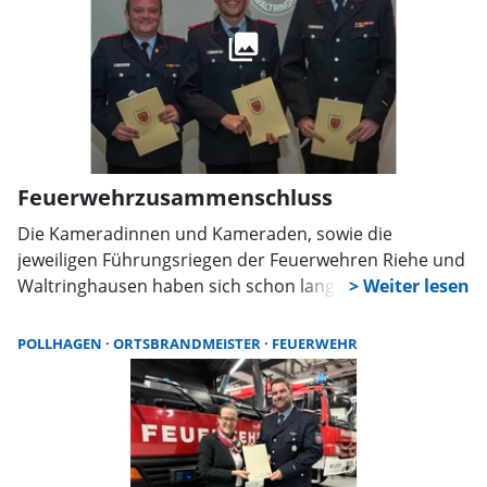
Feuerwehrzusammenschluss
Die Kameradinnen und Kameraden, sowie die
jeweiligen Führungsriegen der Feuerwehren Riehe und
Waltringhausen haben sich schon lange entschieden
zu einer Feuerwehr zu verschmelzen. Nun stimmten sie
auch offiziell einer solchen Fusion zu und wählten
POLLHAGEN
ORTSBRANDMEISTER
FEUERWEHR
gleichzeitig ihr erstes gemeinsames Kommando, dass
ab dem 1. Januar 2025 die Führung in der neuen Wehr
übernehmen wird.