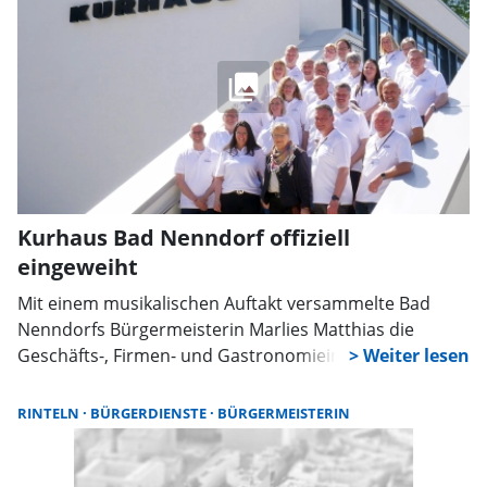
ohne Anmeldung möglich.
Kurhaus Bad Nenndorf offiziell
eingeweiht
Mit einem musikalischen Auftakt versammelte Bad
Nenndorfs Bürgermeisterin Marlies Matthias die
Geschäfts-, Firmen- und Gastronomieinhaber an der
Außenbühne auf dem Dr. Ernst Blumenberg Platz, um
offiziell, gemeinsam mit KurT-Geschäftsführer
RINTELN
BÜRGERDIENSTE
BÜRGERMEISTERIN
Benjamin Lotz, das ehemalige Kurhaus Bad Nenndorf
in seiner neuen Nutzung einzuweihen.