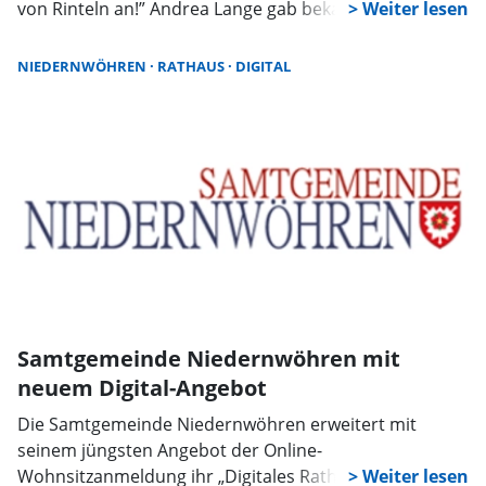
von Rinteln an!” Andrea Lange gab bekannt, was viele
Rintelner bereits vermutet hatten. Viele Menschen
hätten in den letzten Wochen das persönliche
NIEDERNWÖHREN
RATHAUS
DIGITAL
Gespräch mit ihr gesucht und dabei sehr klar gesagt:
„Liebe Frau Lange, nun sind Sie bereits vier Jahre im
Amt. Machen Sie weiter!” Hinter Lange stehen die SPD,
Bündnis 90/GRÜNE und die WGS.
Samtgemeinde Niedernwöhren mit
neuem Digital-Angebot
Die Samtgemeinde Niedernwöhren erweitert mit
seinem jüngsten Angebot der Online-
Wohnsitzanmeldung ihr „Digitales Rathaus“.