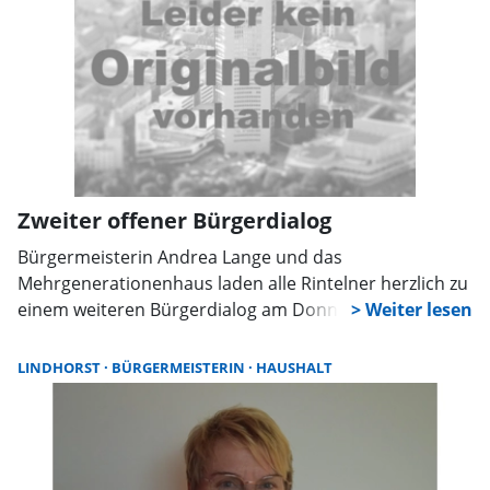
Zweiter offener Bürgerdialog
Bürgermeisterin Andrea Lange und das
Mehrgenerationenhaus laden alle Rintelner herzlich zu
einem weiteren Bürgerdialog am Donnerstag, 24. April,
von 17 bis 18.30 Uhr ein. Anliegen können in diesem
offenen und persönlichen Format direkt bei der
LINDHORST
BÜRGERMEISTERIN
HAUSHALT
Bürgermeisterin angesprochen werden. Andrea Lange
möchte mit den Bürgern über aktuelle Entwicklungen
in Rinteln ins Gespräch kommen und auch über
persönliche Anliegen sprechen oder Fragen