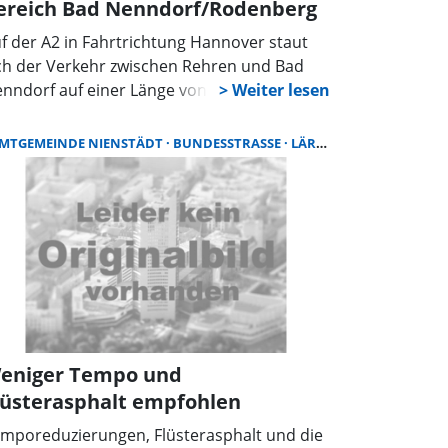
ereich Bad Nenndorf/Rodenberg
f der A2 in Fahrtrichtung Hannover staut
ch der Verkehr zwischen Rehren und Bad
nndorf auf einer Länge von elf Kilometern.
sonders hinter einer Kuppe sollten
tofahrer vorsichtig fahren, um Unfälle zu
MTGEMEINDE NIENSTÄDT
ANDESGARTENSCHAU GGMBH
BUNDESSTRASSE
LÄRMAKTIONSPLAN
rmeiden.
eniger Tempo und
lüsterasphalt empfohlen
mporeduzierungen, Flüsterasphalt und die