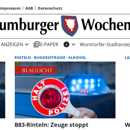
Impressum
AGB
Datenschutz
expand_more
picture_as_pdf
info
expand_more
ANZEIGEN
E-PAPER
Wunstorfer-Stadtanzei
RINTELN
BUNDESSTRASSE
ALKOHOL
LA
B83-Rinteln: Zeuge stoppt
W