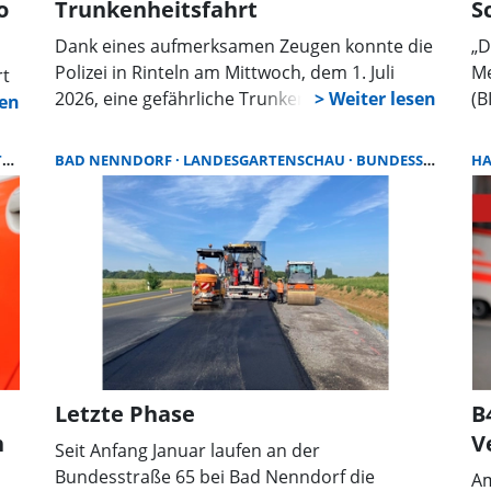
o
Trunkenheitsfahrt
S
Dank eines aufmerksamen Zeugen konnte die
„D
Polizei in Rinteln am Mittwoch, dem 1. Juli
Me
rt
2026, eine gefährliche Trunkenheitsfahrt
(B
stoppen. Der Zeuge meldete gegen 19:36 Uhr
ta
einen Audi, der in Schlangenlinien auf der B83
Ch
E
BAD NENNDORF
LANDESGARTENSCHAU
BUNDESSTRASSE
H
unterwegs war. Die Polizei reagierte schnell
Le
und fand das beschriebene Fahrzeug auf dem
Öf
Parkplatz eines Schnellrestaurants an der
Sc
Konrad-Adenauer-Straße.
Sc
Me
Rä
Z
ku
se
Letzte Phase
B
BI
n
V
an
Seit Anfang Januar laufen an der
wa
Bundesstraße 65 bei Bad Nenndorf die
Am