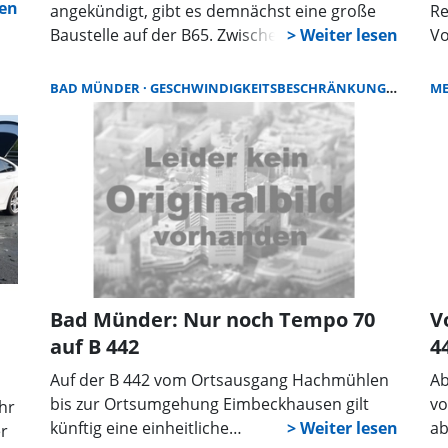
angekündigt, gibt es demnächst eine große
Re
Baustelle auf der B65. Zwischen der Kreuzung
Vo
che
Drei Steine und der AS Bad Nenndorf, wird
zu
vermutlich ab Mitte November die
Ni
BAD MÜNDER
GESCHWINDIGKEITSBESCHRÄNKUNG
BUNDES
M
Fahnbahnverengung kommen. Diese hatten
Lö
wir bereits für den Oktober angekündigt, der
Um
Baustart verzögert sich hier allerdings und
wird vermutlich erst gegen 15. November
starten.
Bad Münder: Nur noch Tempo 70
V
auf B 442
4
Auf der B 442 vom Ortsausgang Hachmühlen
Ab
bis zur Ortsumgehung Eimbeckhausen gilt
vo
hr
künftig eine einheitliche
ab
er