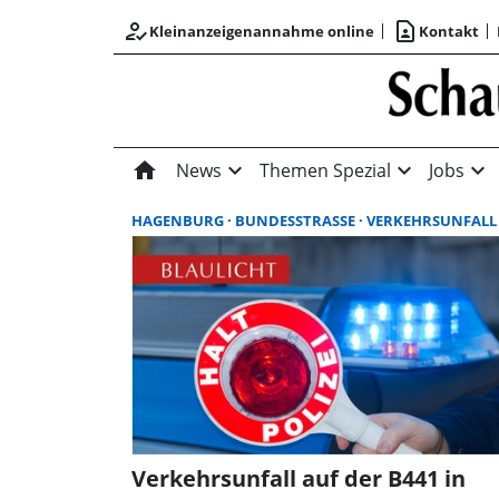
how_to_reg
contact_page
Kleinanzeigenannahme online
Kontakt
home
expand_more
expand_more
expand_more
News
Themen Spezial
Jobs
HAGENBURG
BUNDESSTRASSE
VERKEHRSUNFALL
Verkehrsunfall auf der B441 in