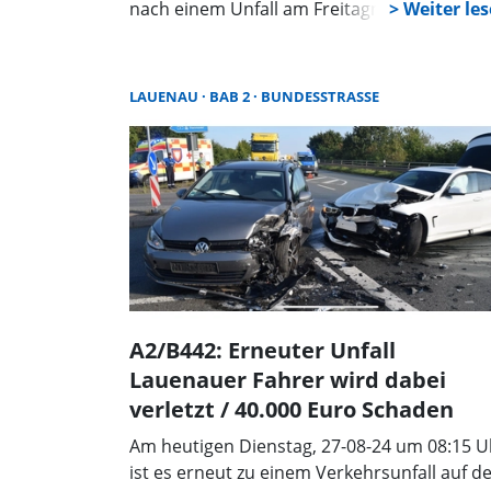
nach einem Unfall am Freitagnachmittag,
gegen 16:00 Uhr gesperrt. Hier an der B442
hat es in der Vergangenheit bereits zahlrei
Unfälle gegeben.
LAUENAU
BAB 2
BUNDESSTRASSE
A2/B442: Erneuter Unfall
Lauenauer Fahrer wird dabei
verletzt / 40.000 Euro Schaden
Am heutigen Dienstag, 27-08-24 um 08:15 U
ist es erneut zu einem Verkehrsunfall auf d