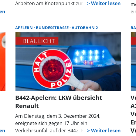
au
Arbeiten am Knotenpunkt zur neuen
me
au
Parkplatzzufahrt für die Landesgartenschau.
t
ei
se
Dabei wurde unter anderem die Fahrbahn
Pe
zu
verbreitert, um künftig separate
un
APELERN
BUNDESSTRASSE
AUTOBAHN 2
B
Abbiegespuren zu schaffen.
ei
Sa
B
Wu
er
Re
St
ad
e
B442-Apelern: LKW übersieht
V
.
Renault
A
ß
V
Am Dienstag, dem 3. Dezember 2024,
E
ereignete sich gegen 17 Uhr ein
der
V
i
Verkehrsunfall auf der B442. Ein 32-jähriger
um.