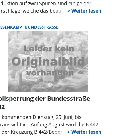
duktion auf zwei Spuren sind einige der
rschläge, welche das beauftragte Fachbüro
r Reduktion des Lärms an Bundestraße in
enstädt vorgeschlagen hat. Als langfristige
STRASSE
ESSENKAMP
BUNDESSTRASSE
sung steht noch immer der Bau einer
gehungsstraße im Raum.
ollsperrung der Bundesstraße
42
 kommenden Dienstag, 25. Juni, bis
raussichtlich Anfang August wird die B 442
 der Kreuzung B 442/Bebersche Straße bis