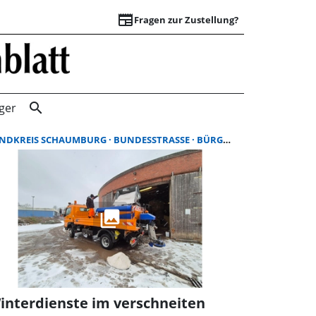
newspaper
Fragen zur Zustellung?
Suchergebnisse |
search
ger
NDKREIS SCHAUMBURG
BUNDESSTRASSE
BÜRGERMEISTERIN
interdienste im verschneiten