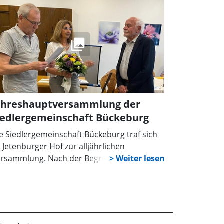
ahreshauptversammlung der
iedlergemeinschaft Bückeburg
e Siedlergemeinschaft Bückeburg traf sich
 Jetenburger Hof zur alljährlichen
rsammlung. Nach der Begrüßung durch
rsitzende Kornelia Müller ging man mit
m Servieren der traditionellen
laschsuppe erst einmal zum gemütlichen
il über, bevor man sich durch 13 teilweise
was trocknere Tagesordnungspunkte