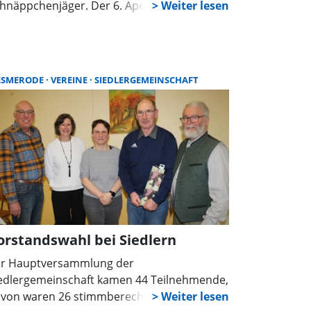
hnäppchenjäger. Der 6. Apelerner
ragenflohmarkt lädt alle Interessierten ein,
re Schätze zu präsentieren oder auf
tdeckungstour zu gehen.
ESMERODE
VEREINE
SIEDLERGEMEINSCHAFT
orstandswahl bei Siedlern
r Hauptversammlung der
edlergemeinschaft kamen 44 Teilnehmende,
von waren 26 stimmberechtigte Mitglieder,