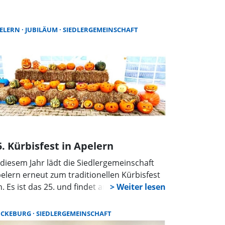
e trafen sich erstmals im Gemeindehaus der
tholischen Kirche. Die Mehrzweckhalle
and durch die Bauarbeiten nicht zur
ELERN
JUBILÄUM
SIEDLERGEMEINSCHAFT
rfügung.
5. Kürbisfest in Apelern
 diesem Jahr lädt die Siedlergemeinschaft
elern erneut zum traditionellen Kürbisfest
n. Es ist das 25. und findet am Samstag, 26.
tober, auf dem Grundstück der Zimmerei
cker, Lauenauer Straße 8, statt.
ÜCKEBURG
SIEDLERGEMEINSCHAFT