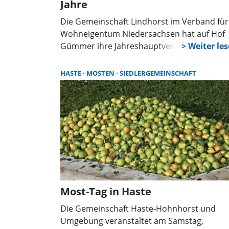
Jahre
Die Gemeinschaft Lindhorst im Verband für
Wohneigentum Niedersachsen hat auf Hof
Gümmer ihre Jahreshauptversammlung
abgehalten – und dabei auch ein Jubiläum
gefeiert: Seit 75 Jahren besteht die
HASTE
MOSTEN
SIEDLERGEMEINSCHAFT
Gemeinschaft. Der erste Vorsitzende Klaus
Druhmann begrüßte als Gäste
Samtgemeindebürgermeisterin Svenja Edler
Ortsbürgermeister Heinrich Widdel sowie
Rolf-Gerd Knapp aus Haste, den Vorsitzend
der Kreisgruppe Schaumburg-Hameln. In d
Versammlung ging es unter anderem um di
Zukunft der Gemeinde und um Themen aus
dem Verband.
Most-Tag in Haste
Die Gemeinschaft Haste-Hohnhorst und
Umgebung veranstaltet am Samstag,