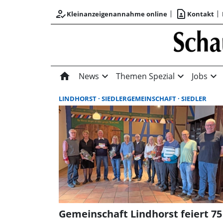
how_to_reg
contact_page
Kleinanzeigenannahme online
Kontakt
home
expand_more
expand_more
expand_more
News
Themen Spezial
Jobs
LINDHORST
SIEDLERGEMEINSCHAFT
SIEDLER
Gemeinschaft Lindhorst feiert 75