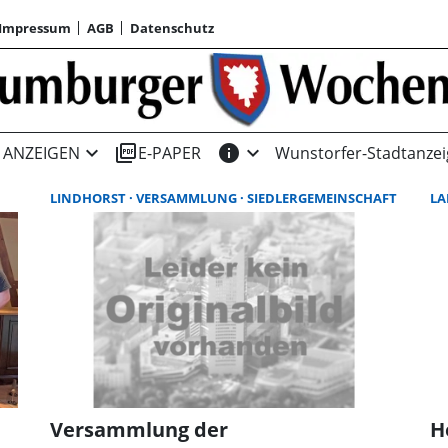
Impressum
AGB
Datenschutz
expand_more
picture_as_pdf
info
expand_more
ANZEIGEN
E-PAPER
Wunstorfer-Stadtanzei
LINDHORST
VERSAMMLUNG
SIEDLERGEMEINSCHAFT
LA
Versammlung der
H