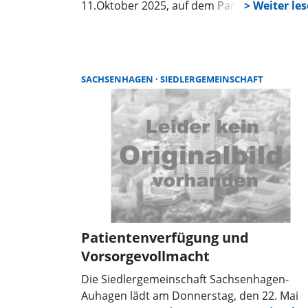
11.Oktober 2025, auf dem Parkplatz am
Bürgerhaus Haste, Hauptstraße 42, einen
Most-Tag. Interessierte können in der Zeit 
9 bis 16 Uhr ihre Äpfel und Quitten, von der
„Mobilen-Saftmacherei“ mosten lassen und
SACHSENHAGEN
SIEDLERGEMEINSCHAFT
den eigenen Obstsaft dann auch abgefüllt
und verpackt sofort mit nach Hause nehme
Patientenverfügung und
Vorsorgevollmacht
Die Siedlergemeinschaft Sachsenhagen-
Auhagen lädt am Donnerstag, den 22. Mai