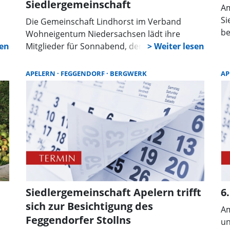
Siedlergemeinschaft
Am
Si
Die Gemeinschaft Lindhorst im Verband
be
Wohneigentum Niedersachsen lädt ihre
an
Mitglieder für Sonnabend, den 7. März, zu
ihrer Hauptversammlung. Diese beginnt um
16 Uhr im Hof Gümmer in Lindhorst. Auf der
APELERN
FEGGENDORF
BERGWERK
AP
Tagesordnung stehen Vorstandswahlen und
Ehrungen langjähriger Mitglieder. Im
,
Anschluss an die Versammlung gibt es einen
Imbiss.
en
er
e
Siedlergemeinschaft Apelern trifft
6
sich zur Besichtigung des
Am
Feggendorfer Stollns
un