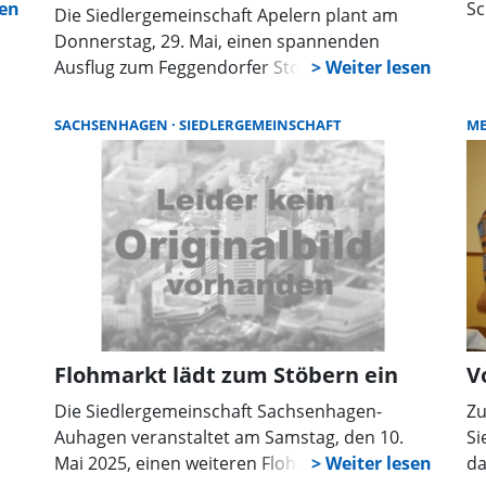
Sc
Die Siedlergemeinschaft Apelern plant am
Ga
Donnerstag, 29. Mai, einen spannenden
von
ih
Ausflug zum Feggendorfer Stolln. An Christi
En
Himmelfahrt können Interessierte ab 11 Uhr
an einer geführten Besichtigung des
SACHSENHAGEN
SIEDLERGEMEINSCHAFT
M
historischen Bergwerks teilnehmen. Je nach
n.
Teilnehmerzahl werden die Besucher in
Gruppen eingeteilt. Für die Erkundung des
Stollns sind robustes Schuhwerk und warme
Kleidung erforderlich, da im Bergwerk eine
Temperatur von 9 Grad Celsius herrscht.
Flohmarkt lädt zum Stöbern ein
V
Die Siedlergemeinschaft Sachsenhagen-
Zu
Auhagen veranstaltet am Samstag, den 10.
Si
Mai 2025, einen weiteren Floh- und
da